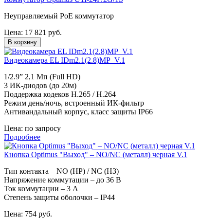
Неуправляемый PoE коммутатор
Цена:
17 821
руб.
В корзину
Видеокамера EL IDm2.1(2.8)MP_V.1
1/2.9” 2,1 Мп (Full HD)
3 ИК-диодов (до 20м)
Поддержка кодеков H.265 / H.264
Режим день/ночь, встроенный ИК-фильтр
Антивандальный корпус, класс защиты IР66
Цена:
по запросу
Подробнее
Кнопка Optimus "Выход" – NO/NC (металл) черная V.1
Тип контакта – NO (НР) / NC (НЗ)
Напряжение коммутации – до 36 В
Ток коммутации – 3 А
Степень защиты оболочки – IP44
Цена:
754
руб.