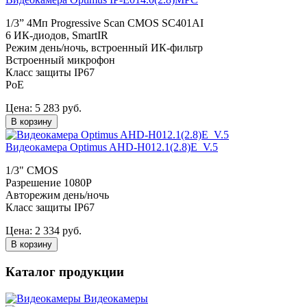
1/3” 4Мп Progressive Scan CMOS SC401AI
6 ИК-диодов, SmartIR
Режим день/ночь, встроенный ИК-фильтр
Встроенный микрофон
Класс защиты IР67
PoE
Цена:
5 283
руб.
В корзину
Видеокамера Optimus AHD-H012.1(2.8)E_V.5
1/3" CMOS
Разрешение 1080P
Авторежим день/ночь
Класс защиты IP67
Цена:
2 334
руб.
В корзину
Каталог продукции
Видеокамеры