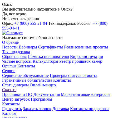
Омск
Вы действительно находитесь в Омск?
Да, все верно
Нет, сменить регион
Офис:
+7 (800) 555-21-04
Тех.поддержка: Россия -
+7 (800)
555-04-41
Надежные системы безопасности
О бренде
Новости
Вебинары
Сертификаты
Реализованные проекты
Тех. поддержка
Сброс пароля
Памятка пользователю
Видеоинструкции
Частые вопросы
Калькуляторы
Реестр прошивок камер
Optimus
Контакты
Сервис
Сервисное обслуживание
Проверка статуса ремонта
Гарантийные обязательства
Контакты
Стать дилером
Онлайн-видео
Скачать
Прошивки и ПО
Документация
Маркетинговые материалы
Центр загрузок
Программы
Контакты
Где купить
Заказать звонок
Доставка
Контакты поддержки
Каталог