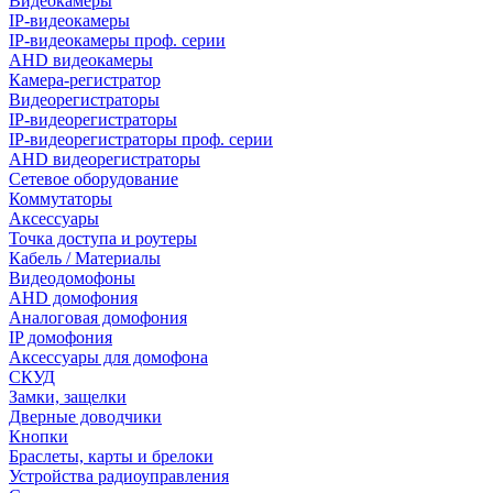
Видеокамеры
IP-видеокамеры
IP-видеокамеры проф. серии
AHD видеокамеры
Камера-регистратор
Видеорегистраторы
IP-видеорегистраторы
IP-видеорегистраторы проф. серии
AHD видеорегистраторы
Сетевое оборудование
Коммутаторы
Аксессуары
Точка доступа и роутеры
Кабель / Материалы
Видеодомофоны
AHD домофония
Аналоговая домофония
IP домофония
Аксессуары для домофона
СКУД
Замки, защелки
Дверные доводчики
Кнопки
Браслеты, карты и брелоки
Устройства радиоуправления