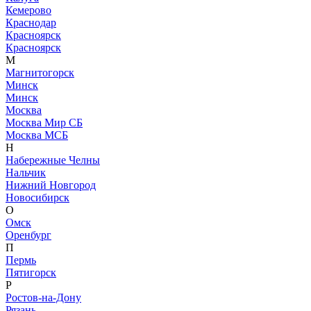
Кемерово
Краснодар
Красноярск
Красноярск
М
Магнитогорск
Минск
Минск
Москва
Москва Мир СБ
Москва МСБ
Н
Набережные Челны
Нальчик
Нижний Новгород
Новосибирск
О
Омск
Оренбург
П
Пермь
Пятигорск
Р
Ростов-на-Дону
Рязань