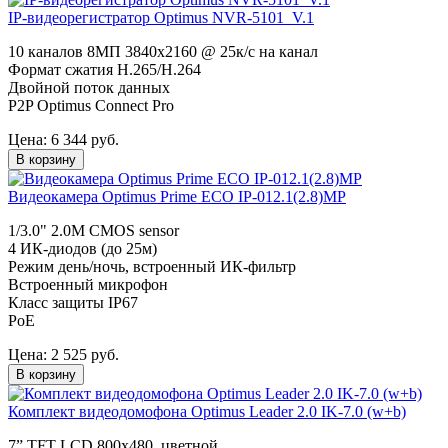
IP-видеорегистратор Optimus NVR-5101_V.1
10 каналов 8МП 3840х2160 @ 25к/с на канал
Формат сжатия H.265/H.264
Двойной поток данных
P2P Optimus Connect Pro
Цена:
6 344
руб.
В корзину
Видеокамера Optimus Prime ECO IP-012.1(2.8)MP
1/3.0" 2.0M CMOS sensor
4 ИК-диодов (до 25м)
Режим день/ночь, встроенный ИК-фильтр
Встроенный микрофон
Класс защиты IР67
PoE
Цена:
2 525
руб.
В корзину
Комплект видеодомофона Optimus Leader 2.0 IK-7.0 (w+b)
7” TFT LCD 800х480, цветной