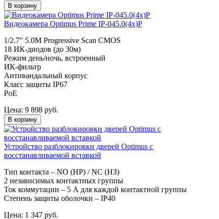
В корзину
Видеокамера Optimus Prime IP-045.0(4x)P
1/2.7" 5.0M Progressive Scan CMOS
18 ИК-диодов (до 30м)
Режим день/ночь, встроенный
ИК-фильтр
Антивандальный корпус
Класс защиты IР67
PoE
Цена:
9 898
руб.
В корзину
Устройство разблокировки дверей Optimus с
восстанавливаемой вставкой
Тип контакта – NO (НР) / NC (НЗ)
2 независимых контактных группы
Ток коммутации – 5 А для каждой контактной группы
Степень защиты оболочки – IP40
Цена:
1 347
руб.