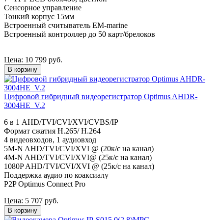
Сенсорное управление
Тонкий корпус 15мм
Встроенный считыватель EM-marine
Встроенный контроллер до 50 карт/брелоков
Цена:
10 799
руб.
В корзину
Цифровой гибридный видеорегистратор Optimus AHDR-
3004HE_V.2
6 в 1 AHD/TVI/CVI/XVI/CVBS/IP
Формат сжатия H.265/ H.264
4 видеовходов, 1 аудиовход
5M-N AHD/TVI/CVI/XVI @ (20к/с на канал)
4M-N AHD/TVI/CVI/XVI@ (25к/с на канал)
1080P AHD/TVI/CVI/XVI @ (25к/с на канал)
Поддержка аудио по коаксиалу
P2P Optimus Connect Pro
Цена:
5 707
руб.
В корзину