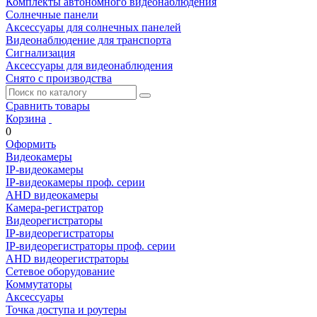
Комплекты автономного видеонаблюдения
Солнечные панели
Аксессуары для солнечных панелей
Видеонаблюдение для транспорта
Сигнализация
Аксессуары для видеонаблюдения
Снято с производства
Сравнить товары
Корзина
0
Оформить
Видеокамеры
IP-видеокамеры
IP-видеокамеры проф. серии
AHD видеокамеры
Камера-регистратор
Видеорегистраторы
IP-видеорегистраторы
IP-видеорегистраторы проф. серии
AHD видеорегистраторы
Сетевое оборудование
Коммутаторы
Аксессуары
Точка доступа и роутеры