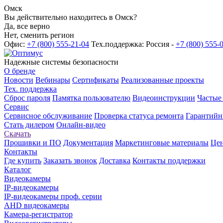
Омск
Вы действительно находитесь в Омск?
Да, все верно
Нет, сменить регион
Офис:
+7 (800) 555-21-04
Тех.поддержка: Россия -
+7 (800) 555-
Надежные системы безопасности
О бренде
Новости
Вебинары
Сертификаты
Реализованные проекты
Тех. поддержка
Сброс пароля
Памятка пользователю
Видеоинструкции
Частые
Сервис
Сервисное обслуживание
Проверка статуса ремонта
Гарантийн
Стать дилером
Онлайн-видео
Скачать
Прошивки и ПО
Документация
Маркетинговые материалы
Цен
Контакты
Где купить
Заказать звонок
Доставка
Контакты поддержки
Каталог
Видеокамеры
IP-видеокамеры
IP-видеокамеры проф. серии
AHD видеокамеры
Камера-регистратор