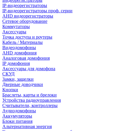
Видеорегистраторы
IP-видеорегистраторы
IP-видеорегистраторы проф. серии
AHD видеорегистраторы
Сетевое оборудование
Коммутаторы
Аксессуары
Точка доступа и роутеры
Кабель / Материалы
Видеодомофоны
AHD домофония
Аналоговая домофония
IP домофония
Аксессуары для домофона
СКУД
Замки, защелки
Дверные доводчики
Кнопки
Браслеты, карты и брелоки
Устройства радиоуправления
Считыватели, контроллеры
Аудиодомофоны
Аккумуляторы
Блоки питания
Альтернативная энергия