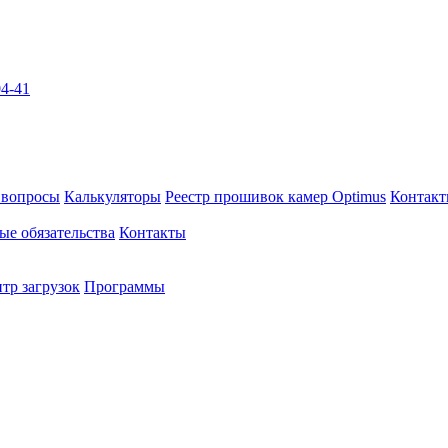
04-41
 вопросы
Калькуляторы
Реестр прошивок камер Optimus
Контак
ые обязательства
Контакты
тр загрузок
Программы