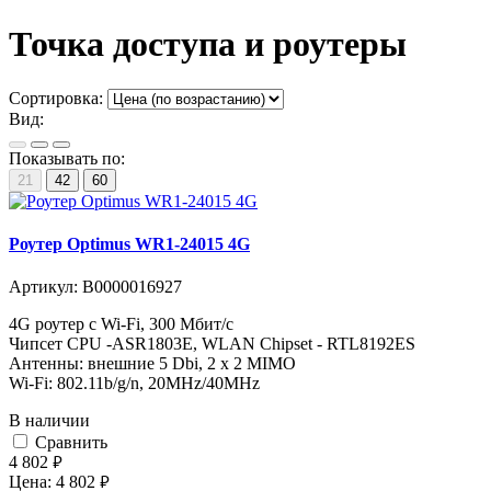
Точка доступа и роутеры
Сортировка:
Вид:
Показывать по:
21
42
60
Роутер Optimus WR1-24015 4G
Артикул:
В0000016927
4G роутер с Wi-Fi, 300 Мбит/с
Чипсет CPU -ASR1803E, WLAN Chipset - RTL8192ES
Антенны: внешние 5 Dbi, 2 x 2 MIMO
Wi-Fi: 802.11b/g/n, 20MHz/40MHz
В наличии
Cравнить
4 802
руб.
Цена:
4 802
руб.