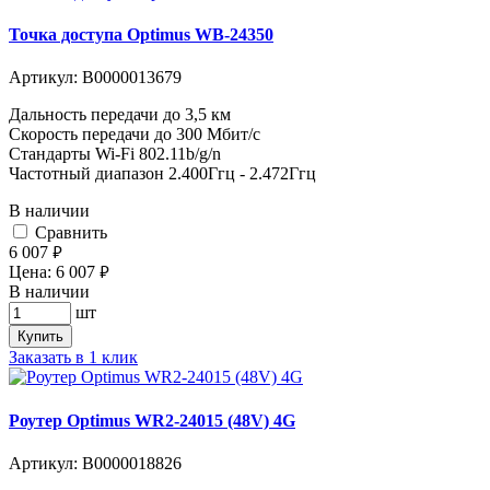
Точка доступа Optimus WB-24350
Артикул:
В0000013679
Дальность передачи до 3,5 км
Скорость передачи до 300 Мбит/с
Стандарты Wi-Fi 802.11b/g/n
Частотный диапазон 2.400Ггц - 2.472Ггц
В наличии
Cравнить
6 007
руб.
Цена:
6 007
руб.
В наличии
шт
Купить
Заказать в 1 клик
Роутер Optimus WR2-24015 (48V) 4G
Артикул:
В0000018826