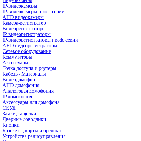
Видеокамеры
IP-видеокамеры
IP-видеокамеры проф. серии
AHD видеокамеры
Камера-регистратор
Видеорегистраторы
IP-видеорегистраторы
IP-видеорегистраторы проф. серии
AHD видеорегистраторы
Сетевое оборудование
Коммутаторы
Аксессуары
Точка доступа и роутеры
Кабель / Материалы
Видеодомофоны
AHD домофония
Аналоговая домофония
IP домофония
Аксессуары для домофона
СКУД
Замки, защелки
Дверные доводчики
Кнопки
Браслеты, карты и брелоки
Устройства радиоуправления