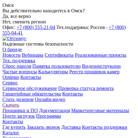
Омск
Вы действительно находитесь в Омск?
Да, все верно
Нет, сменить регион
Офис:
+7 (800) 555-21-04
Тех.поддержка: Россия -
+7 (800)
555-04-41
Надежные системы безопасности
О бренде
Новости
Вебинары
Сертификаты
Реализованные проекты
Тех. поддержка
Сброс пароля
Памятка пользователю
Видеоинструкции
Частые вопросы
Калькуляторы
Реестр прошивок камер
Optimus
Контакты
Сервис
Сервисное обслуживание
Проверка статуса ремонта
Гарантийные обязательства
Контакты
Стать дилером
Онлайн-видео
Скачать
Прошивки и ПО
Документация
Маркетинговые материалы
Центр загрузок
Программы
Контакты
Где купить
Заказать звонок
Доставка
Контакты поддержки
Каталог