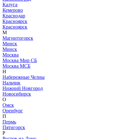
Калуга
Кемерово
Краснодар
Красноярск
Красноярск
М
Магнитогорск
Минск
Минск
Москва
Москва Мир СБ
Москва МСБ
Н
Набережные Челны
Нальчик
Нижний Новгород
Новосибирск
О
Омск
Оренбург
П
Пермь
Пятигорск
Р
Ростов-на-Дону