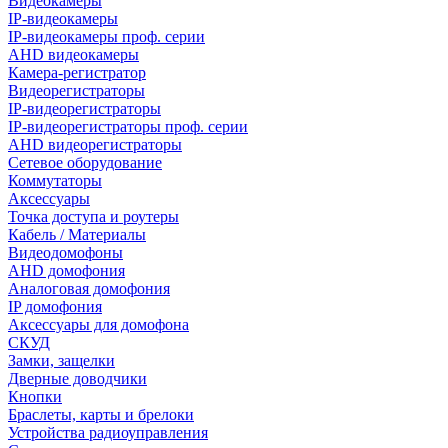
Видеокамеры
IP-видеокамеры
IP-видеокамеры проф. серии
AHD видеокамеры
Камера-регистратор
Видеорегистраторы
IP-видеорегистраторы
IP-видеорегистраторы проф. серии
AHD видеорегистраторы
Сетевое оборудование
Коммутаторы
Аксессуары
Точка доступа и роутеры
Кабель / Материалы
Видеодомофоны
AHD домофония
Аналоговая домофония
IP домофония
Аксессуары для домофона
СКУД
Замки, защелки
Дверные доводчики
Кнопки
Браслеты, карты и брелоки
Устройства радиоуправления