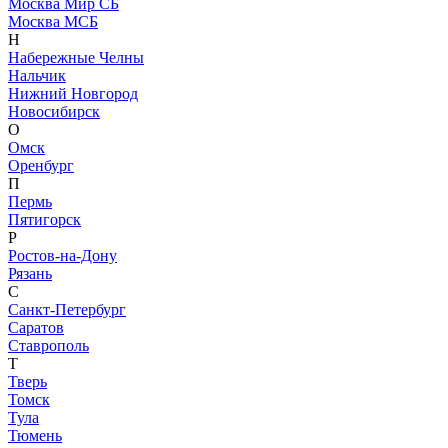
Москва Мир СБ
Москва МСБ
Н
Набережные Челны
Нальчик
Нижний Новгород
Новосибирск
О
Омск
Оренбург
П
Пермь
Пятигорск
Р
Ростов-на-Дону
Рязань
С
Санкт-Петербург
Саратов
Ставрополь
Т
Тверь
Томск
Тула
Тюмень