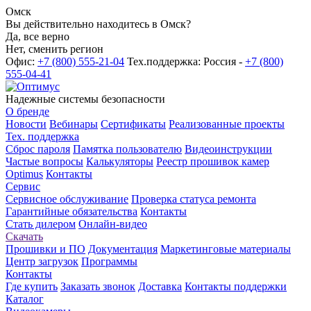
Омск
Вы действительно находитесь в Омск?
Да, все верно
Нет, сменить регион
Офис:
+7 (800) 555-21-04
Тех.поддержка: Россия -
+7 (800)
555-04-41
Надежные системы безопасности
О бренде
Новости
Вебинары
Сертификаты
Реализованные проекты
Тех. поддержка
Сброс пароля
Памятка пользователю
Видеоинструкции
Частые вопросы
Калькуляторы
Реестр прошивок камер
Optimus
Контакты
Сервис
Сервисное обслуживание
Проверка статуса ремонта
Гарантийные обязательства
Контакты
Стать дилером
Онлайн-видео
Скачать
Прошивки и ПО
Документация
Маркетинговые материалы
Центр загрузок
Программы
Контакты
Где купить
Заказать звонок
Доставка
Контакты поддержки
Каталог