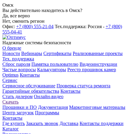
Омск
Вы действительно находитесь в Омск?
Да, все верно
Нет, сменить регион
Офис:
+7 (800) 555-21-04
Тех.поддержка: Россия -
+7 (800)
555-04-41
Надежные системы безопасности
О бренде
Новости
Вебинары
Сертификаты
Реализованные проекты
Тех. поддержка
Сброс пароля
Памятка пользователю
Видеоинструкции
Частые вопросы
Калькуляторы
Реестр прошивок камер
Optimus
Контакты
Сервис
Сервисное обслуживание
Проверка статуса ремонта
Гарантийные обязательства
Контакты
Стать дилером
Онлайн-видео
Скачать
Прошивки и ПО
Документация
Маркетинговые материалы
Центр загрузок
Программы
Контакты
Где купить
Заказать звонок
Доставка
Контакты поддержки
Каталог