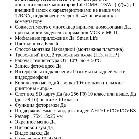
дополнительных мониторов Life DMH-27SWJ (b)/(w) , 1
внешний замок с характеристиками не выше чем
12В/3А, подключение через RJ-45 переходник к
коммутатору
Совместимость с многоквартирными домофонами
Да,
при наличии модулей сопряжения МСК и МСЦ
Мобильные приложения
Да, Smart Life
Цвет корпуса
Белый
Способ монтажа
Накладной (монтажная пластина)
Тревожный вход
2 тревожных входа (Н.З. и Н.Р.)
Рабочая температура
От -10°С до + 50°С
Запись фото/видео
Да
Интерфейсы подключения
Разъемы на задней части
видеодомофона
Количество мелодий звонка
10+ пользовательские
рингтоны «.mp3»
Слот под SD карту
Да (до 256 Гб) 10 класс или выше, Да
(до 128 Гб) не ниже 10 класса
Функция фоторамки
Да
Поддерживаемые стандарты видео
AHD/TVI/CVI/CVBS
Размер
175х115х25 мм
Экранное меню
Да
Цифровой зум
Да
Видео выход
Да
Разрешение
1024х600