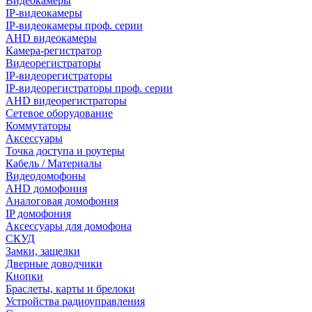
Видеокамеры
IP-видеокамеры
IP-видеокамеры проф. серии
AHD видеокамеры
Камера-регистратор
Видеорегистраторы
IP-видеорегистраторы
IP-видеорегистраторы проф. серии
AHD видеорегистраторы
Сетевое оборудование
Коммутаторы
Аксессуары
Точка доступа и роутеры
Кабель / Материалы
Видеодомофоны
AHD домофония
Аналоговая домофония
IP домофония
Аксессуары для домофона
СКУД
Замки, защелки
Дверные доводчики
Кнопки
Браслеты, карты и брелоки
Устройства радиоуправления