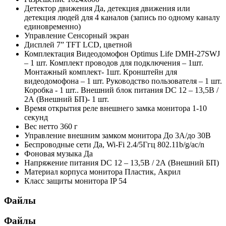
Детектор движения
Да, детекция движения или
детекция людей для 4 каналов (запись по одному каналу
единовременно)
Управление
Сенсорный экран
Дисплей
7” TFT LCD, цветной
Комплектация
Видеодомофон Optimus Life DMH-27SWJ
– 1 шт. Комплект проводов для подключения – 1шт.
Монтажный комплект- 1шт. Кронштейн для
видеодомофона – 1 шт. Руководство пользователя – 1 шт.
Коробка - 1 шт.. Внешний блок питания DC 12 – 13,5В /
2А (Внешний БП)- 1 шт.
Время открытия реле внешнего замка монитора
1-10
секунд
Вес нетто
360 г
Управление внешним замком монитора
До 3А/до 30В
Беспроводные сети
Да, Wi-Fi 2.4/5Ггц 802.11b/g/ac/n
Фоновая музыка
Да
Напряжение питания
DC 12 – 13,5В / 2А (Внешний БП)
Материал корпуса монитора
Пластик, Акрил
Класс защиты монитора
IP 54
Файлы
Файлы