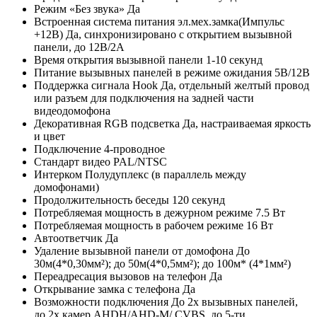
Режим «Без звука»
Да
Встроенная система питания эл.мех.замка(Импульс
+12В)
Да, синхронизировано с открытием вызывной
панели, до 12В/2А
Время открытия вызывной панели
1-10 секунд
Питание вызывных панелей в режиме ожидания
5В/12В
Поддержка сигнала Hook
Да, отдельный желтый провод
или разъем для подключения на задней части
видеодомофона
Декоративная RGB подсветка
Да, настраиваемая яркость
и цвет
Подключение
4-проводное
Стандарт видео
PAL/NTSC
Интерком
Полудуплекс (в параллель между
домофонами)
Продолжительность беседы
120 секунд
Потребляемая мощность в дежурном режиме
7.5 Вт
Потребляемая мощность в рабочем режиме
16 Вт
Автоответчик
Да
Удаление вызывной панели от домофона
До
30м(4*0,30мм²); до 50м(4*0,5мм²); до 100м* (4*1мм²)
Переадресация вызовов на телефон
Да
Открывание замка с телефона
Да
Возможности подключения
До 2х вызывных панелей,
до 2х камер AHDH/AHD-M/ CVBS, до 5-ти