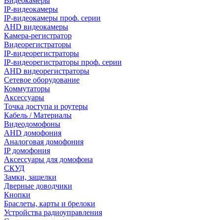
Видеокамеры
IP-видеокамеры
IP-видеокамеры проф. серии
AHD видеокамеры
Камера-регистратор
Видеорегистраторы
IP-видеорегистраторы
IP-видеорегистраторы проф. серии
AHD видеорегистраторы
Сетевое оборудование
Коммутаторы
Аксессуары
Точка доступа и роутеры
Кабель / Материалы
Видеодомофоны
AHD домофония
Аналоговая домофония
IP домофония
Аксессуары для домофона
СКУД
Замки, защелки
Дверные доводчики
Кнопки
Браслеты, карты и брелоки
Устройства радиоуправления