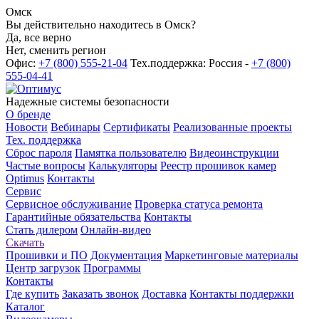
Омск
Вы действительно находитесь в Омск?
Да, все верно
Нет, сменить регион
Офис:
+7 (800) 555-21-04
Тех.поддержка: Россия -
+7 (800)
555-04-41
Надежные системы безопасности
О бренде
Новости
Вебинары
Сертификаты
Реализованные проекты
Тех. поддержка
Сброс пароля
Памятка пользователю
Видеоинструкции
Частые вопросы
Калькуляторы
Реестр прошивок камер
Optimus
Контакты
Сервис
Сервисное обслуживание
Проверка статуса ремонта
Гарантийные обязательства
Контакты
Стать дилером
Онлайн-видео
Скачать
Прошивки и ПО
Документация
Маркетинговые материалы
Центр загрузок
Программы
Контакты
Где купить
Заказать звонок
Доставка
Контакты поддержки
Каталог