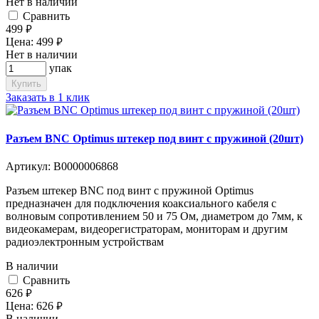
Нет в наличии
Cравнить
499
руб.
Цена:
499
руб.
Нет в наличии
упак
Купить
Заказать в 1 клик
Разъем BNC Optimus штекер под винт с пружиной (20шт)
Артикул:
В0000006868
Разъем штекер BNC под винт с пружиной Optimus
предназначен для подключения коаксиального кабеля c
волновым сопротивлением 50 и 75 Ом, диаметром до 7мм, к
видеокамерам, видеорегистраторам, мониторам и другим
радиоэлектронным устройствам
В наличии
Cравнить
626
руб.
Цена:
626
руб.
В наличии