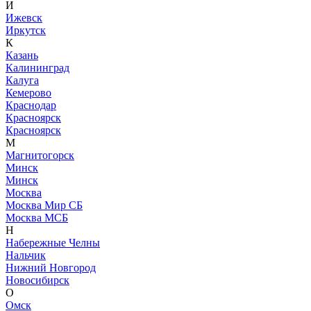
И
Ижевск
Иркутск
К
Казань
Калининград
Калуга
Кемерово
Краснодар
Красноярск
Красноярск
М
Магнитогорск
Минск
Минск
Москва
Москва Мир СБ
Москва МСБ
Н
Набережные Челны
Нальчик
Нижний Новгород
Новосибирск
О
Омск