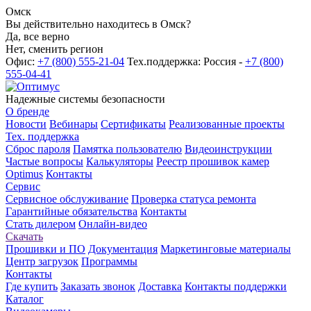
Омск
Вы действительно находитесь в Омск?
Да, все верно
Нет, сменить регион
Офис:
+7 (800) 555-21-04
Тех.поддержка: Россия -
+7 (800)
555-04-41
Надежные системы безопасности
О бренде
Новости
Вебинары
Сертификаты
Реализованные проекты
Тех. поддержка
Сброс пароля
Памятка пользователю
Видеоинструкции
Частые вопросы
Калькуляторы
Реестр прошивок камер
Optimus
Контакты
Сервис
Сервисное обслуживание
Проверка статуса ремонта
Гарантийные обязательства
Контакты
Стать дилером
Онлайн-видео
Скачать
Прошивки и ПО
Документация
Маркетинговые материалы
Центр загрузок
Программы
Контакты
Где купить
Заказать звонок
Доставка
Контакты поддержки
Каталог