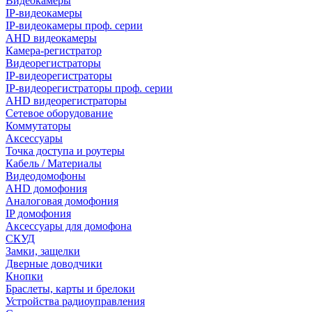
Видеокамеры
IP-видеокамеры
IP-видеокамеры проф. серии
AHD видеокамеры
Камера-регистратор
Видеорегистраторы
IP-видеорегистраторы
IP-видеорегистраторы проф. серии
AHD видеорегистраторы
Сетевое оборудование
Коммутаторы
Аксессуары
Точка доступа и роутеры
Кабель / Материалы
Видеодомофоны
AHD домофония
Аналоговая домофония
IP домофония
Аксессуары для домофона
СКУД
Замки, защелки
Дверные доводчики
Кнопки
Браслеты, карты и брелоки
Устройства радиоуправления