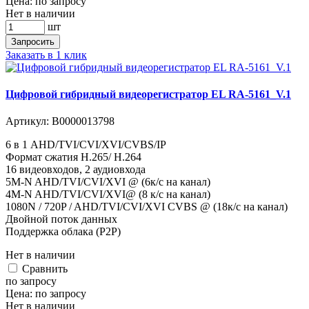
Цена:
по запросу
Нет в наличии
шт
Запросить
Заказать в 1 клик
Цифровой гибридный видеорегистратор EL RA-5161_V.1
Артикул:
В0000013798
6 в 1 AHD/TVI/CVI/XVI/CVBS/IP
Формат сжатия H.265/ H.264
16 видеовходов, 2 аудиовхода
5M-N AHD/TVI/CVI/XVI @ (6к/с на канал)
4M-N AHD/TVI/CVI/XVI@ (8 к/с на канал)
1080N / 720P / AHD/TVI/CVI/XVI CVBS @ (18к/с на канал)
Двойной поток данных
Поддержка облака (P2P)
Нет в наличии
Cравнить
по запросу
Цена:
по запросу
Нет в наличии