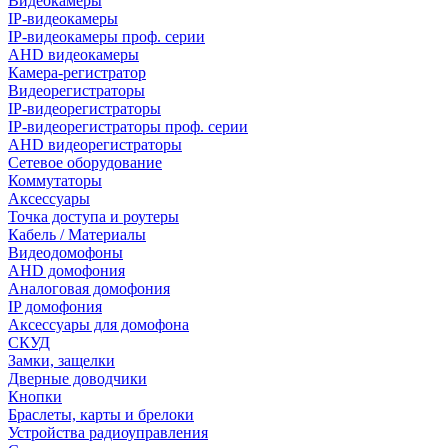
Видеокамеры
IP-видеокамеры
IP-видеокамеры проф. серии
AHD видеокамеры
Камера-регистратор
Видеорегистраторы
IP-видеорегистраторы
IP-видеорегистраторы проф. серии
AHD видеорегистраторы
Сетевое оборудование
Коммутаторы
Аксессуары
Точка доступа и роутеры
Кабель / Материалы
Видеодомофоны
AHD домофония
Аналоговая домофония
IP домофония
Аксессуары для домофона
СКУД
Замки, защелки
Дверные доводчики
Кнопки
Браслеты, карты и брелоки
Устройства радиоуправления