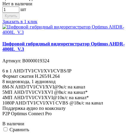
Нет в наличии
шт
Купить
Заказать в 1 клик
Цифровой гибридный видеорегистратор Optimus AHDR-
4008L_V.3
Артикул:
В0000019324
6 в 1 AHD/TVI/CVI/XVI/CVBS/IP
Формат сжатия H.265/H.264
8 видеовхода, 1 аудиовход
8M-N AHD/TVI/CVI/XVI@9к/с на канал
5MП AHD/TVI/CVI/XVI @8к/с на канал*
4MП AHD/TVI/CVI/XVI@10к/с на канал*
1080P AHD/TVI/CVI/XVI CVBS @18к/с на канал
Поддержка аудио по коаксиалу
P2P Optimus Connect Pro
В наличии
Cравнить