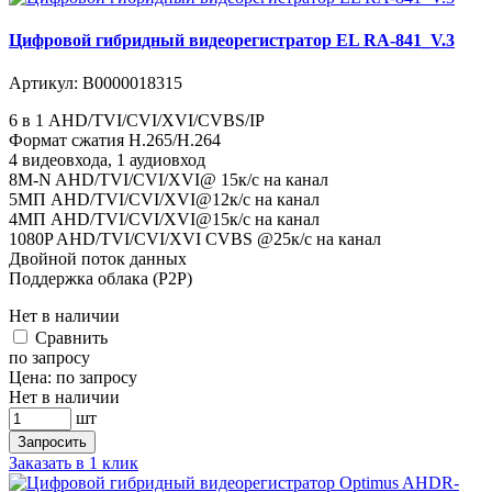
Цифровой гибридный видеорегистратор EL RA-841_V.3
Артикул:
В0000018315
6 в 1 AHD/TVI/CVI/XVI/CVBS/IP
Формат сжатия H.265/H.264
4 видеовхода, 1 аудиовход
8M-N AHD/TVI/CVI/XVI@ 15к/с на канал
5MП AHD/TVI/CVI/XVI@12к/с на канал
4MП AHD/TVI/CVI/XVI@15к/с на канал
1080P AHD/TVI/CVI/XVI CVBS @25к/с на канал
Двойной поток данных
Поддержка облака (P2P)
Нет в наличии
Cравнить
по запросу
Цена:
по запросу
Нет в наличии
шт
Запросить
Заказать в 1 клик