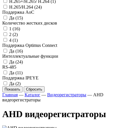
H.265+/H.265/ H.264
(1)
H.265/H.264
(24)
Поддержка AoC
Да
(15)
Количество жестких дисков
1
(16)
2
(2)
4
(1)
Поддержка Optimus Connect
Да
(16)
Интеллектуальные функции
Да
(24)
RS-485
Да
(11)
Поддержка IPEYE
Да
(2)
Показать
Сбросить
Главная
—
Каталог
—
Видеорегистраторы
—
AHD
видеорегистраторы
AHD видеорегистраторы