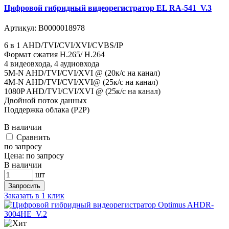
Цифровой гибридный видеорегистратор EL RA-541_V.3
Артикул:
В0000018978
6 в 1 AHD/TVI/CVI/XVI/CVBS/IP
Формат сжатия H.265/ H.264
4 видеовхода, 4 аудиовхода
5M-N AHD/TVI/CVI/XVI @ (20к/с на канал)
4M-N AHD/TVI/CVI/XVI@ (25к/с на канал)
1080P AHD/TVI/CVI/XVI @ (25к/с на канал)
Двойной поток данных
Поддержка облака (P2P)
В наличии
Cравнить
по запросу
Цена:
по запросу
В наличии
шт
Запросить
Заказать в 1 клик