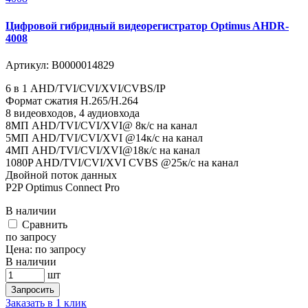
Цифровой гибридный видеорегистратор Optimus AHDR-
4008
Артикул:
В0000014829
6 в 1 AHD/TVI/CVI/XVI/CVBS/IP
Формат сжатия H.265/H.264
8 видеовходов, 4 аудиовхода
8MП AHD/TVI/CVI/XVI@ 8к/с на канал
5MП AHD/TVI/CVI/XVI @14к/с на канал
4MП AHD/TVI/CVI/XVI@18к/с на канал
1080P AHD/TVI/CVI/XVI CVBS @25к/с на канал
Двойной поток данных
P2P Optimus Connect Pro
В наличии
Cравнить
по запросу
Цена:
по запросу
В наличии
шт
Запросить
Заказать в 1 клик