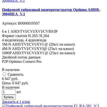
Цифровой гибридный видеорегистратор Optimus AHDR-
3004HEA_V.1
Артикул:
В0000019507
6 в 1 AHD/TVI/CVI/XVI/CVBS/IP
Формат сжатия H.265/ H.264
4 видеовхода, 4 аудиовхода
5M-N AHD/TVI/CVI/XVI @ (20к/с на канал)
4M-N AHD/TVI/CVI/XVI@ (25к/с на канал)
1080P AHD/TVI/CVI/XVI @ (25к/с на канал)
Двойной поток данных
P2P Optimus Connect Pro
В наличии
Cравнить
6 047
руб.
Цена:
6 047
руб.
В наличии
шт
Купить
Заказать в 1 клик