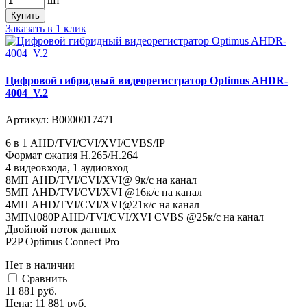
шт
Купить
Заказать в 1 клик
Цифровой гибридный видеорегистратор Optimus AHDR-
4004_V.2
Артикул:
В0000017471
6 в 1 AHD/TVI/CVI/XVI/CVBS/IP
Формат сжатия H.265/H.264
4 видеовхода, 1 аудиовход
8MП AHD/TVI/CVI/XVI@ 9к/с на канал
5MП AHD/TVI/CVI/XVI @16к/с на канал
4MП AHD/TVI/CVI/XVI@21к/с на канал
3MП\1080P AHD/TVI/CVI/XVI CVBS @25к/с на канал
Двойной поток данных
P2P Optimus Connect Pro
Нет в наличии
Cравнить
11 881
руб.
Цена:
11 881
руб.