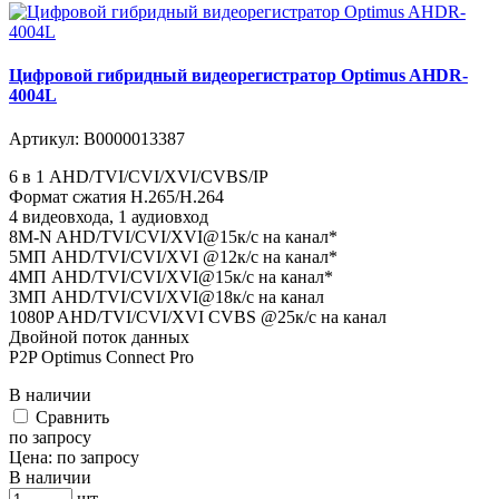
Цифровой гибридный видеорегистратор Optimus AHDR-
4004L
Артикул:
В0000013387
6 в 1 AHD/TVI/CVI/XVI/CVBS/IP
Формат сжатия H.265/H.264
4 видеовхода, 1 аудиовход
8M-N AHD/TVI/CVI/XVI@15к/с на канал*
5MП AHD/TVI/CVI/XVI @12к/с на канал*
4MП AHD/TVI/CVI/XVI@15к/с на канал*
3MП AHD/TVI/CVI/XVI@18к/с на канал
1080P AHD/TVI/CVI/XVI CVBS @25к/с на канал
Двойной поток данных
P2P Optimus Connect Pro
В наличии
Cравнить
по запросу
Цена:
по запросу
В наличии
шт