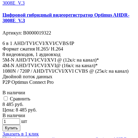
Цифровой гибридный видеорегистратор Optimus AHDR-
3008E_V.3
Артикул:
В0000019322
6 в 1 AHD/TVI/CVI/XVI/CVBS/IP
Формат сжатия H.265/ H.264
8 видеовходов, 1 аудиовход
5M-N AHD/TVI/CVI/XVI @ (12к/с на канал)*
4M-N AHD/TVI/CVI/XVI@ (16к/с на канал)*
1080N / 720P / AHD/TVI/CVI/XVI CVBS @ (25к/с на канал)
Двойной поток данных
P2P Optimus Connect Pro
В наличии
Cравнить
8 485
руб.
Цена:
8 485
руб.
В наличии
шт
Купить
Заказать в 1 клик