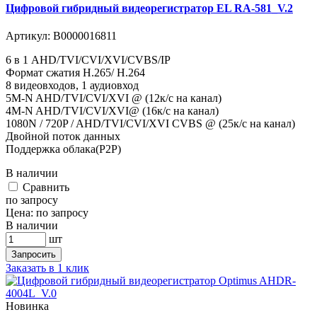
Цифровой гибридный видеорегистратор EL RA-581_V.2
Артикул:
В0000016811
6 в 1 AHD/TVI/CVI/XVI/CVBS/IP
Формат сжатия H.265/ H.264
8 видеовходов, 1 аудиовход
5M-N AHD/TVI/CVI/XVI @ (12к/с на канал)
4M-N AHD/TVI/CVI/XVI@ (16к/с на канал)
1080N / 720P / AHD/TVI/CVI/XVI CVBS @ (25к/с на канал)
Двойной поток данных
Поддержка облака(P2P)
В наличии
Cравнить
по запросу
Цена:
по запросу
В наличии
шт
Запросить
Заказать в 1 клик
Новинка