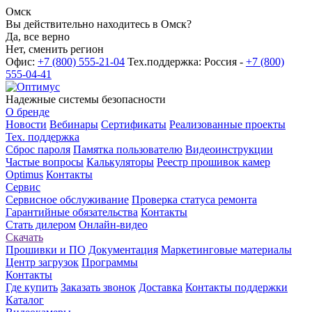
Омск
Вы действительно находитесь в Омск?
Да, все верно
Нет, сменить регион
Офис:
+7 (800) 555-21-04
Тех.поддержка: Россия -
+7 (800)
555-04-41
Надежные системы безопасности
О бренде
Новости
Вебинары
Сертификаты
Реализованные проекты
Тех. поддержка
Сброс пароля
Памятка пользователю
Видеоинструкции
Частые вопросы
Калькуляторы
Реестр прошивок камер
Optimus
Контакты
Сервис
Сервисное обслуживание
Проверка статуса ремонта
Гарантийные обязательства
Контакты
Стать дилером
Онлайн-видео
Скачать
Прошивки и ПО
Документация
Маркетинговые материалы
Центр загрузок
Программы
Контакты
Где купить
Заказать звонок
Доставка
Контакты поддержки
Каталог