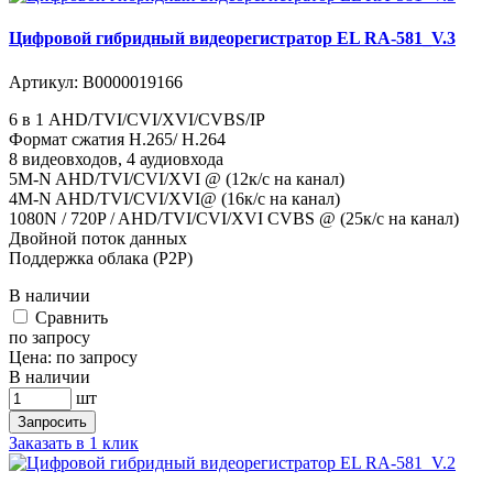
Цифровой гибридный видеорегистратор EL RA-581_V.3
Артикул:
В0000019166
6 в 1 AHD/TVI/CVI/XVI/CVBS/IP
Формат сжатия H.265/ H.264
8 видеовходов, 4 аудиовхода
5M-N AHD/TVI/CVI/XVI @ (12к/с на канал)
4M-N AHD/TVI/CVI/XVI@ (16к/с на канал)
1080N / 720P / AHD/TVI/CVI/XVI CVBS @ (25к/с на канал)
Двойной поток данных
Поддержка облака (P2P)
В наличии
Cравнить
по запросу
Цена:
по запросу
В наличии
шт
Запросить
Заказать в 1 клик