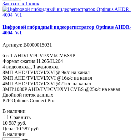
Заказать в 1 клик
Цифровой гибридный видеорегистратор Optimus AHDR-
4004_V.1
Артикул:
В0000015031
6 в 1 AHD/TVI/CVI/XVI/CVBS/IP
Формат сжатия H.265/H.264
4 видеовхода, 1 аудиовход
8MП AHD/TVI/CVI/XVI@ 9к/с на канал
5MП AHD/TVI/CVI/XVI @16к/с на канал
4MП AHD/TVI/CVI/XVI@21к/с на канал
3MП\1080P AHD/TVI/CVI/XVI CVBS @25к/с на канал
Двойной поток данных
P2P Optimus Connect Pro
В наличии
Cравнить
10 587
руб.
Цена:
10 587
руб.
В наличии