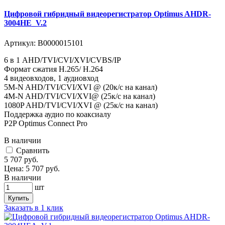
Цифровой гибридный видеорегистратор Optimus AHDR-
3004HE_V.2
Артикул:
В0000015101
6 в 1 AHD/TVI/CVI/XVI/CVBS/IP
Формат сжатия H.265/ H.264
4 видеовходов, 1 аудиовход
5M-N AHD/TVI/CVI/XVI @ (20к/с на канал)
4M-N AHD/TVI/CVI/XVI@ (25к/с на канал)
1080P AHD/TVI/CVI/XVI @ (25к/с на канал)
Поддержка аудио по коаксиалу
P2P Optimus Connect Pro
В наличии
Cравнить
5 707
руб.
Цена:
5 707
руб.
В наличии
шт
Купить
Заказать в 1 клик