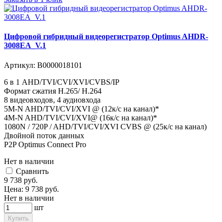
Цифровой гибридный видеорегистратор Optimus AHDR-
3008EA_V.1
Артикул:
В0000018101
6 в 1 AHD/TVI/CVI/XVI/CVBS/IP
Формат сжатия H.265/ H.264
8 видеовходов, 4 аудиовхода
5M-N AHD/TVI/CVI/XVI @ (12к/с на канал)*
4M-N AHD/TVI/CVI/XVI@ (16к/с на канал)*
1080N / 720P / AHD/TVI/CVI/XVI CVBS @ (25к/с на канал)
Двойной поток данных
P2P Optimus Connect Pro
Нет в наличии
Cравнить
9 738
руб.
Цена:
9 738
руб.
Нет в наличии
шт
Купить