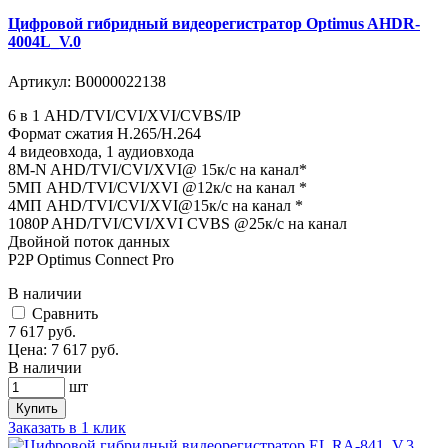
Цифровой гибридный видеорегистратор Optimus AHDR-
4004L_V.0
Артикул:
В0000022138
6 в 1 AHD/TVI/CVI/XVI/CVBS/IP
Формат сжатия H.265/H.264
4 видеовхода, 1 аудиовхода
8M-N AHD/TVI/CVI/XVI@ 15к/с на канал*
5MП AHD/TVI/CVI/XVI @12к/с на канал *
4MП AHD/TVI/CVI/XVI@15к/с на канал *
1080P AHD/TVI/CVI/XVI CVBS @25к/с на канал
Двойной поток данных
P2P Optimus Connect Pro
В наличии
Cравнить
7 617
руб.
Цена:
7 617
руб.
В наличии
шт
Купить
Заказать в 1 клик