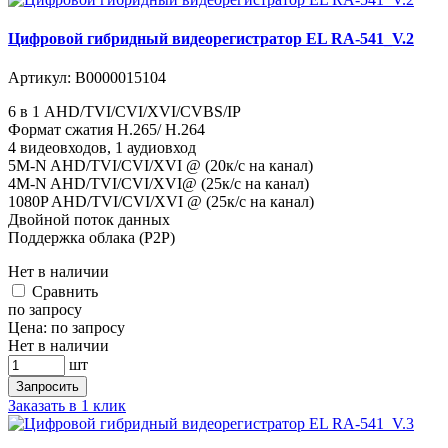
Цифровой гибридный видеорегистратор EL RA-541_V.2
Артикул:
В0000015104
6 в 1 AHD/TVI/CVI/XVI/CVBS/IP
Формат сжатия H.265/ H.264
4 видеовходов, 1 аудиовход
5M-N AHD/TVI/CVI/XVI @ (20к/с на канал)
4M-N AHD/TVI/CVI/XVI@ (25к/с на канал)
1080P AHD/TVI/CVI/XVI @ (25к/с на канал)
Двойной поток данных
Поддержка облака (P2P)
Нет в наличии
Cравнить
по запросу
Цена:
по запросу
Нет в наличии
шт
Запросить
Заказать в 1 клик