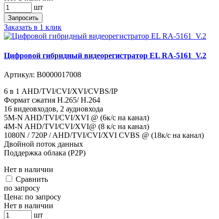
шт
Запросить
Заказать в 1 клик
Цифровой гибридный видеорегистратор EL RA-5161_V.2
Артикул:
В0000017008
6 в 1 AHD/TVI/CVI/XVI/CVBS/IP
Формат сжатия H.265/ H.264
16 видеовходов, 2 аудиовхода
5M-N AHD/TVI/CVI/XVI @ (6к/с на канал)
4M-N AHD/TVI/CVI/XVI@ (8 к/с на канал)
1080N / 720P / AHD/TVI/CVI/XVI CVBS @ (18к/с на канал)
Двойной поток данных
Поддержка облака (P2P)
Нет в наличии
Cравнить
по запросу
Цена:
по запросу
Нет в наличии
шт