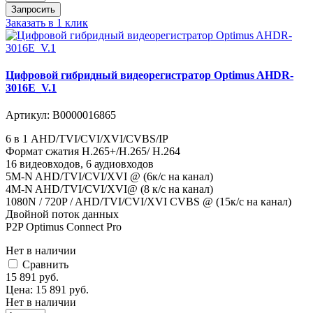
Запросить
Заказать в 1 клик
Цифровой гибридный видеорегистратор Optimus AHDR-
3016E_V.1
Артикул:
В0000016865
6 в 1 AHD/TVI/CVI/XVI/CVBS/IP
Формат сжатия H.265+/H.265/ H.264
16 видеовходов, 6 аудиовходов
5M-N AHD/TVI/CVI/XVI @ (6к/с на канал)
4M-N AHD/TVI/CVI/XVI@ (8 к/с на канал)
1080N / 720P / AHD/TVI/CVI/XVI CVBS @ (15к/с на канал)
Двойной поток данных
P2P Optimus Connect Pro
Нет в наличии
Cравнить
15 891
руб.
Цена:
15 891
руб.
Нет в наличии