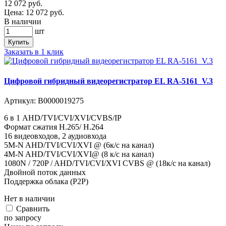
12 072
руб.
Цена:
12 072
руб.
В наличии
шт
Купить
Заказать в 1 клик
Цифровой гибридный видеорегистратор EL RA-5161_V.3
Артикул:
В0000019275
6 в 1 AHD/TVI/CVI/XVI/CVBS/IP
Формат сжатия H.265/ H.264
16 видеовходов, 2 аудиовхода
5M-N AHD/TVI/CVI/XVI @ (6к/с на канал)
4M-N AHD/TVI/CVI/XVI@ (8 к/с на канал)
1080N / 720P / AHD/TVI/CVI/XVI CVBS @ (18к/с на канал)
Двойной поток данных
Поддержка облака (P2P)
Нет в наличии
Cравнить
по запросу