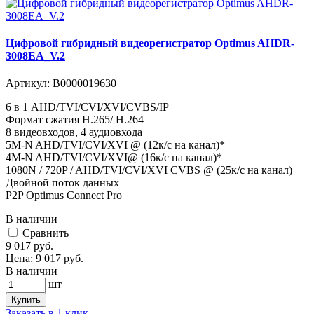
Цифровой гибридный видеорегистратор Optimus AHDR-
3008EA_V.2
Артикул:
В0000019630
6 в 1 AHD/TVI/CVI/XVI/CVBS/IP
Формат сжатия H.265/ H.264
8 видеовходов, 4 аудиовхода
5M-N AHD/TVI/CVI/XVI @ (12к/с на канал)*
4M-N AHD/TVI/CVI/XVI@ (16к/с на канал)*
1080N / 720P / AHD/TVI/CVI/XVI CVBS @ (25к/с на канал)
Двойной поток данных
P2P Optimus Connect Pro
В наличии
Cравнить
9 017
руб.
Цена:
9 017
руб.
В наличии
шт
Купить
Заказать в 1 клик