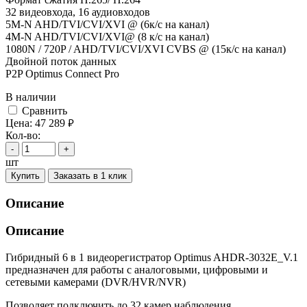
32 видеовхода, 16 аудиовходов
5M-N AHD/TVI/CVI/XVI @ (6к/с на канал)
4M-N AHD/TVI/CVI/XVI@ (8 к/с на канал)
1080N / 720P / AHD/TVI/CVI/XVI CVBS @ (15к/с на канал)
Двойной поток данных
P2P Optimus Connect Pro
В наличии
Cравнить
Цена:
47 289
руб.
Кол-во:
-
+
шт
Купить
Заказать в 1 клик
Описание
Описание
Гибридный 6 в 1 видеорегистратор Optimus AHDR-3032E_V.1
предназначен для работы с аналоговыми, цифровыми и
сетевыми камерами (DVR/HVR/NVR)
Позволяет подключить до 32 камер наблюдения.