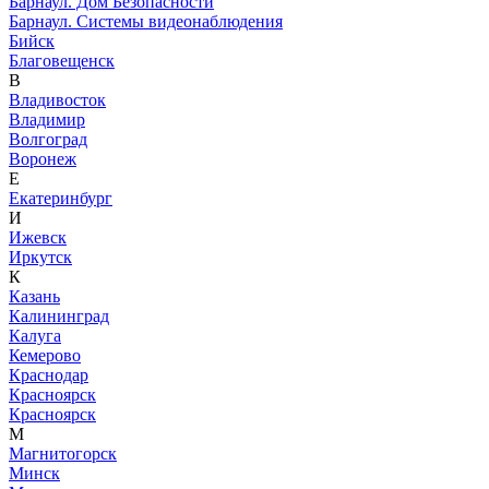
Барнаул. Дом Безопасности
Барнаул. Системы видеонаблюдения
Бийск
Благовещенск
В
Владивосток
Владимир
Волгоград
Воронеж
Е
Екатеринбург
И
Ижевск
Иркутск
К
Казань
Калининград
Калуга
Кемерово
Краснодар
Красноярск
Красноярск
М
Магнитогорск
Минск