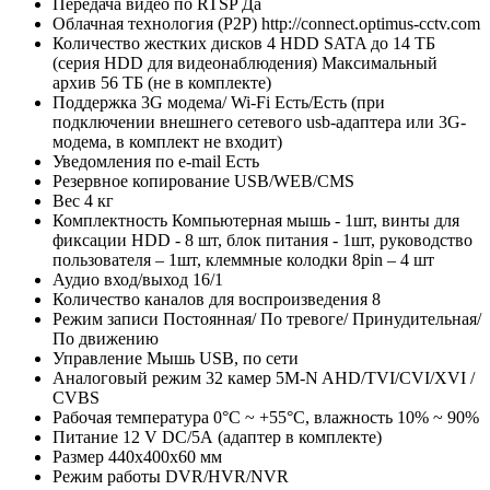
Передача видео по RTSP
Да
Облачная технология (P2P)
http://connect.optimus-cctv.com
Количество жестких дисков
4 HDD SATA до 14 ТБ
(серия HDD для видеонаблюдения) Максимальный
архив 56 TБ (не в комплекте)
Поддержка 3G модема/ Wi-Fi
Есть/Есть (при
подключении внешнего сетевого usb-адаптера или 3G-
модема, в комплект не входит)
Уведомления по e-mail
Есть
Резервное копирование
USB/WEB/CMS
Вес
4 кг
Комплектность
Компьютерная мышь - 1шт, винты для
фиксации HDD - 8 шт, блок питания - 1шт, руководство
пользователя – 1шт, клеммные колодки 8pin – 4 шт
Аудио вход/выход
16/1
Количество каналов для воспроизведения
8
Режим записи
Постоянная/ По тревоге/ Принудительная/
По движению
Управление
Мышь USB, по сети
Аналоговый режим
32 камер 5M-N AHD/TVI/CVI/XVI /
CVBS
Рабочая температура
0°С ~ +55°С, влажность 10% ~ 90%
Питание
12 V DC/5А (адаптер в комплекте)
Размер
440х400х60 мм
Режим работы
DVR/HVR/NVR