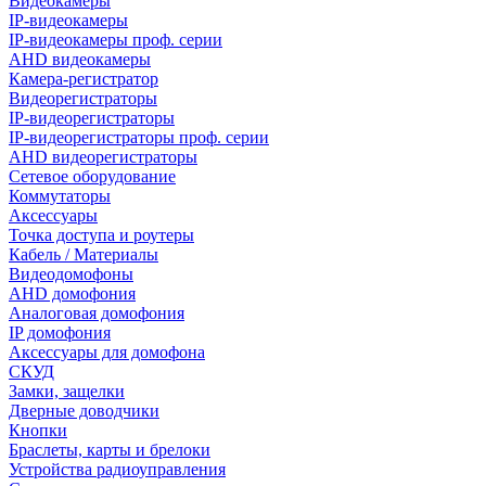
Видеокамеры
IP-видеокамеры
IP-видеокамеры проф. серии
AHD видеокамеры
Камера-регистратор
Видеорегистраторы
IP-видеорегистраторы
IP-видеорегистраторы проф. серии
AHD видеорегистраторы
Сетевое оборудование
Коммутаторы
Аксессуары
Точка доступа и роутеры
Кабель / Материалы
Видеодомофоны
AHD домофония
Аналоговая домофония
IP домофония
Аксессуары для домофона
СКУД
Замки, защелки
Дверные доводчики
Кнопки
Браслеты, карты и брелоки
Устройства радиоуправления