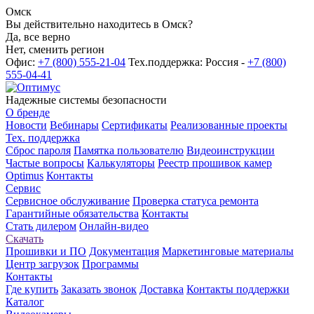
Омск
Вы действительно находитесь в Омск?
Да, все верно
Нет, сменить регион
Офис:
+7 (800) 555-21-04
Тех.поддержка: Россия -
+7 (800)
555-04-41
Надежные системы безопасности
О бренде
Новости
Вебинары
Сертификаты
Реализованные проекты
Тех. поддержка
Сброс пароля
Памятка пользователю
Видеоинструкции
Частые вопросы
Калькуляторы
Реестр прошивок камер
Optimus
Контакты
Сервис
Сервисное обслуживание
Проверка статуса ремонта
Гарантийные обязательства
Контакты
Стать дилером
Онлайн-видео
Скачать
Прошивки и ПО
Документация
Маркетинговые материалы
Центр загрузок
Программы
Контакты
Где купить
Заказать звонок
Доставка
Контакты поддержки
Каталог