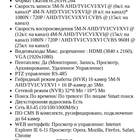
Формат сжатия
H.265/H.264
Скорость записи
5M-N AHD/TVI/CVI/XVI @ (6к/с на
канал)* 4M-N AHD/TVI/CVI/XVI@ (8 к/с на канал)*
1080N / 720P / AHD/TVI/CVI/XVI CVBS @ (15к/с на
канал)
Скорость воспроизведения
5M-N AHD/TVI/CVI/XVI @
(12к/с на канал) 4M-N AHD/TVI/CVI/XVI@ (15к/с на
канал) 1080N / 720P / AHD/TVI/CVI/XVI CVBS 960Н @
(25к/с на канал)
Видеовыходы
Макс. разрешение : HDMI (3840 x 2160),
VGA (1920х1080)
Пентаплекс
Да (Мониторинг, Запись, Просмотр,
Архивирование, Удаленное Управление)
PTZ управление
RS-485
Гибридный режим работы (HVR)
16 камер 5M-N
AHD/TVI/CVI/XVI + 16 IP-камер до 5Мп
Сетевой режим (NVR)
32*8 Мп / 16*5 Мп
Поиск
По времени/ По тревоге/ По лицам/ Smart поиск
Двухсторонняя аудиосвязь
Есть
Сеть
RJ-45 (10/100/1000М/бс)
ПО CMS
В комплекте, русифицировано, подключение
до 64 камер
WEB интерфейс
Просмотр и управление: Internet
Explorer IE 6-11 Просмотр: Opera, Mozilla, Firefox, Safari,
Chrome