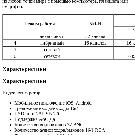
из любой точки мира с помощью компьютера, планшета или
смартфона.
Режим работы
5М-N
1
аналоговый
32 канала
4
гибридный
16 каналов
16 к
5
сетевой
6
сетевой
16 к
Характеристики
Характеристики
Видеорегистраторы
Мобильное приложение
iOS, Android
Тревожные входы/выходы
16/4
USB порт
2* USB 2.0
Поддержка AoC
Да
Количество видеовходов
32 BNC
Количество аудиовходов/выходов
16/1 RCA