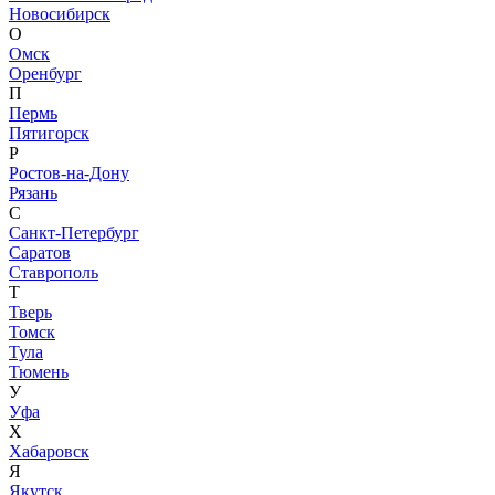
Новосибирск
О
Омск
Оренбург
П
Пермь
Пятигорск
Р
Ростов-на-Дону
Рязань
С
Санкт-Петербург
Саратов
Ставрополь
Т
Тверь
Томск
Тула
Тюмень
У
Уфа
Х
Хабаровск
Я
Якутск