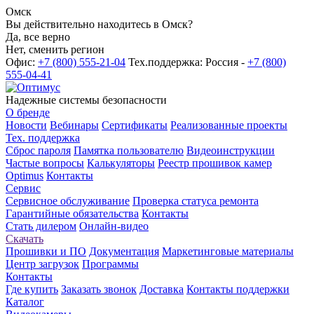
Омск
Вы действительно находитесь в Омск?
Да, все верно
Нет, сменить регион
Офис:
+7 (800) 555-21-04
Тех.поддержка: Россия -
+7 (800)
555-04-41
Надежные системы безопасности
О бренде
Новости
Вебинары
Сертификаты
Реализованные проекты
Тех. поддержка
Сброс пароля
Памятка пользователю
Видеоинструкции
Частые вопросы
Калькуляторы
Реестр прошивок камер
Optimus
Контакты
Сервис
Сервисное обслуживание
Проверка статуса ремонта
Гарантийные обязательства
Контакты
Стать дилером
Онлайн-видео
Скачать
Прошивки и ПО
Документация
Маркетинговые материалы
Центр загрузок
Программы
Контакты
Где купить
Заказать звонок
Доставка
Контакты поддержки
Каталог