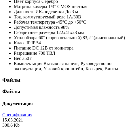
Цвет корпуса
Серебро
Матрица камеры
1/3” CMOS цветная
Дальность ИК-подсветки
До 3 м
Ток, коммутируемый реле
1А/30В
Рабочая температура
-45°С до +50°С
Допустимая влажность
98%
Габаритные размеры
122х41х23 мм
Угол обзора
60° (горизонтальный) 83,2° (диагональный)
Класс IP
IP 54
Питание
DC 12В от монитора
Разрешение
700 ТВЛ
Вес
350 г
Комплектация
Вызывная панель, Руководство по
эксплуатации, Угловой кронштейн, Козырек, Винты
Файлы
Файлы
Документация
Спецификация
15.03.2021
300.6 Kb