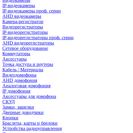
Видеокамеры
IP-видеокамеры
IP-видеокамеры проф. серии
AHD видеокамеры
Камера-регистратор
Видеорегистраторы
IP-видеорегистраторы
IP-видеорегистраторы проф. серии
AHD видеорегистраторы
Сетевое оборудование
Коммутаторы
Аксессуары
Точка доступа и роутеры
Кабель / Материалы
Видеодомофоны
AHD домофония
Аналоговая домофония
IP домофония
Аксессуары для домофона
СКУД
Замки, защелки
Дверные доводчики
Кнопки
Браслеты, карты и брелоки
Устройства радиоуправления