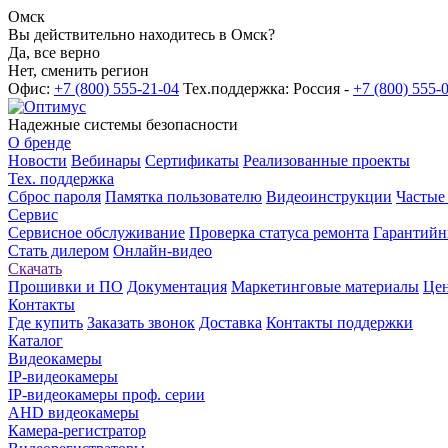
Омск
Вы действительно находитесь в Омск?
Да, все верно
Нет, сменить регион
Офис:
+7 (800) 555-21-04
Тех.поддержка: Россия -
+7 (800) 555-
Надежные системы безопасности
О бренде
Новости
Вебинары
Сертификаты
Реализованные проекты
Тех. поддержка
Сброс пароля
Памятка пользователю
Видеоинструкции
Частые
Сервис
Сервисное обслуживание
Проверка статуса ремонта
Гарантийн
Стать дилером
Онлайн-видео
Скачать
Прошивки и ПО
Документация
Маркетинговые материалы
Цен
Контакты
Где купить
Заказать звонок
Доставка
Контакты поддержки
Каталог
Видеокамеры
IP-видеокамеры
IP-видеокамеры проф. серии
AHD видеокамеры
Камера-регистратор