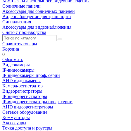
Комплекты автономного видеонаблюдения
Солнечные панели
Аксессуары для солнечных панелей
Видеонаблюдение для транспорта
Сигнализация
Аксессуары для видеонаблюдения
Снято с производства
Сравнить товары
Корзина
0
Оформить
Видеокамеры
IP-видеокамеры
IP-видеокамеры проф. серии
AHD видеокамеры
Камера-регистратор
Видеорегистраторы
IP-видеорегистраторы
IP-видеорегистраторы проф. серии
AHD видеорегистраторы
Сетевое оборудование
Коммутаторы
Аксессуары
Точка доступа и роутеры