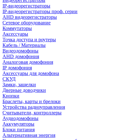
Видеорегистраторы
IP-видеорегистраторы
IP-видеорегистраторы проф. серии
AHD видеорегистраторы
Сетевое оборудование
Коммутаторы
Аксессуары
Точка доступа и роутеры
Кабель / Материалы
Видеодомофоны
AHD домофония
Аналоговая домофония
IP домофония
Аксессуары для домофона
СКУД
Замки, защелки
Дверные доводчики
Кнопки
Браслеты, карты и брелоки
Устройства радиоуправления
Считыватели, контроллеры
Аудиодомофоны
Аккумуляторы
Блоки питания
Альтернативная энергия