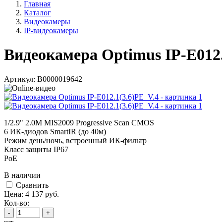
Главная
Каталог
Видеокамеры
IP-видеокамеры
Видеокамера Optimus IP-E012.
Артикул:
В0000019642
1/2.9" 2.0M MIS2009 Progressive Scan CMOS
6 ИК-диодов SmartIR (до 40м)
Режим день/ночь, встроенный ИК-фильтр
Класс защиты IР67
PoE
В наличии
Cравнить
Цена:
4 137
руб.
Кол-во:
-
+