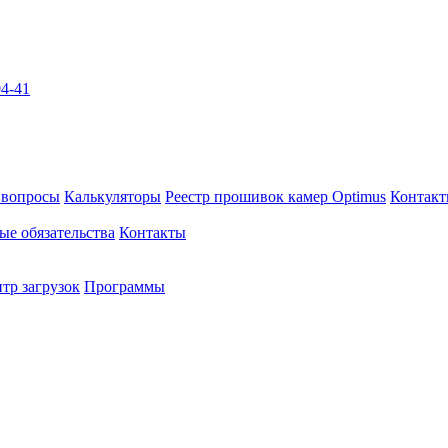
04-41
 вопросы
Калькуляторы
Реестр прошивок камер Optimus
Контак
ые обязательства
Контакты
тр загрузок
Программы