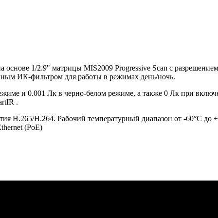
на основе 1/2.9" матрицы MIS2009 Progressive Scan с разрешение
ным ИК-фильтром для работы в режимах день/ночь.
режиме и 0.001 Лк в черно-белом режиме, а также 0 Лк при вклю
tIR .
тия H.265/H.264. Рабочий температурный диапазон от -60°C до
hernet (PoE)​