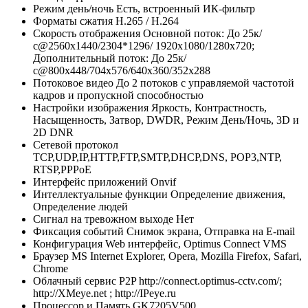
Режим день/ночь
Есть, встроенный ИК-фильтр
Форматы сжатия
H.265 / H.264
Скорость отображения
Основной поток: До 25к/
с@2560x1440/2304*1296/ 1920х1080/1280x720;
Дополнительный поток: До 25к/
с@800x448/704х576/640x360/352х288
Потоковое видео
До 2 потоков с управляемой частотой
кадров и пропускной способностью
Настройки изображения
Яркость, Контрастность,
Насыщенность, Затвор, DWDR, Режим День/Ночь, 3D и
2D DNR
Сетевой протокол
TCP,UDP,IP,HTTP,FTP,SMTP,DHCP,DNS, POP3,NTP,
RTSP,PPPoE
Интерфейс приложений
Onvif
Интеллектуальные функции
Определение движения,
Определение людей
Сигнал на тревожном выходе
Нет
Фиксация событий
Снимок экрана, Отправка на E-mail
Конфигурация
Web интерфейс, Optimus Connect VMS
Браузер
MS Internet Explorer, Opera, Mozilla Firefox, Safari,
Chrome
Облачный сервис P2P
http://connect.optimus-cctv.com/;
http://XMeye.net ; http://IPeye.ru
Процессор и Память
GK7205V500