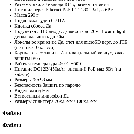
Разъемы ввода / вывода
RJ45, разъем питания
Питание через Ethernet
PoE IEEE 802.3af до 6Вт
Масса
290 г
Поддержка аудио
G711A
Кнопка сброса
Да
Подсветка
3 ИК диода, дальность до 20м, 3 warm-light
диода, дальность до 20м
Локальное хранение
Да, слот для microSD карт, до 1ТБ
(не ниже 10 класса)
Корпус, класс защиты
Антивандальный корпус, класс
защиты IР65
Рабочая температура
-60°C +50°C
Питание
DC12В(450мА), внешний PoE мах 6Вт (на
кабеле)
Размеры
90х98 мм
Безопасность
Защита по паролю
Видео выход
Нет
Встроенный микрофон
Да
Размеры сплиттера
76х25мм / 108х25мм
Файлы
Файлы