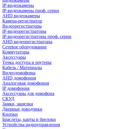
Видеокамеры
IP-видеокамеры
IP-видеокамеры проф. серии
AHD видеокамеры
Камера-регистратор
Видеорегистраторы
IP-видеорегистраторы
IP-видеорегистраторы проф. серии
AHD видеорегистраторы
Сетевое оборудование
Коммутаторы
Аксессуары
Точка доступа и роутеры
Кабель / Материалы
Видеодомофоны
AHD домофония
Аналоговая домофония
IP домофония
Аксессуары для домофона
СКУД
Замки, защелки
Дверные доводчики
Кнопки
Браслеты, карты и брелоки
Устройства радиоуправления