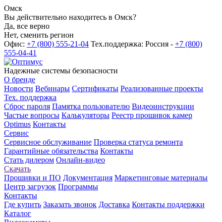
Омск
Вы действительно находитесь в Омск?
Да, все верно
Нет, сменить регион
Офис:
+7 (800) 555-21-04
Тех.поддержка: Россия -
+7 (800)
555-04-41
Надежные системы безопасности
О бренде
Новости
Вебинары
Сертификаты
Реализованные проекты
Тех. поддержка
Сброс пароля
Памятка пользователю
Видеоинструкции
Частые вопросы
Калькуляторы
Реестр прошивок камер
Optimus
Контакты
Сервис
Сервисное обслуживание
Проверка статуса ремонта
Гарантийные обязательства
Контакты
Стать дилером
Онлайн-видео
Скачать
Прошивки и ПО
Документация
Маркетинговые материалы
Центр загрузок
Программы
Контакты
Где купить
Заказать звонок
Доставка
Контакты поддержки
Каталог