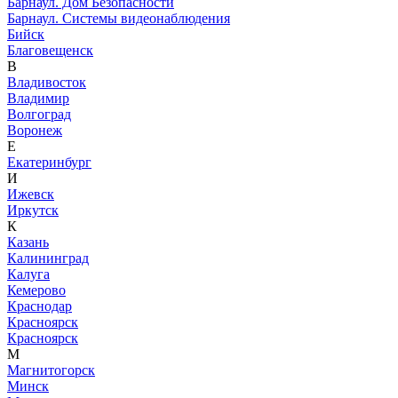
Барнаул. Дом Безопасности
Барнаул. Системы видеонаблюдения
Бийск
Благовещенск
В
Владивосток
Владимир
Волгоград
Воронеж
Е
Екатеринбург
И
Ижевск
Иркутск
К
Казань
Калининград
Калуга
Кемерово
Краснодар
Красноярск
Красноярск
М
Магнитогорск
Минск