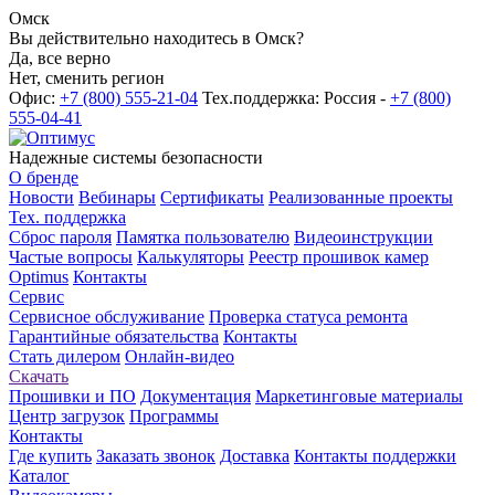
Омск
Вы действительно находитесь в Омск?
Да, все верно
Нет, сменить регион
Офис:
+7 (800) 555-21-04
Тех.поддержка: Россия -
+7 (800)
555-04-41
Надежные системы безопасности
О бренде
Новости
Вебинары
Сертификаты
Реализованные проекты
Тех. поддержка
Сброс пароля
Памятка пользователю
Видеоинструкции
Частые вопросы
Калькуляторы
Реестр прошивок камер
Optimus
Контакты
Сервис
Сервисное обслуживание
Проверка статуса ремонта
Гарантийные обязательства
Контакты
Стать дилером
Онлайн-видео
Скачать
Прошивки и ПО
Документация
Маркетинговые материалы
Центр загрузок
Программы
Контакты
Где купить
Заказать звонок
Доставка
Контакты поддержки
Каталог