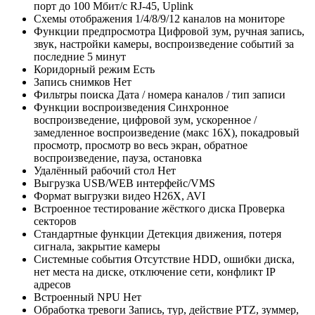
порт до 100 Мбит/с RJ-45, Uplink
Схемы отображения
1/4/8/9/12 каналов на мониторе
Функции предпросмотра
Цифровой зум, ручная запись,
звук, настройки камеры, воспроизведение событий за
последние 5 минут
Коридорный режим
Есть
Запись снимков
Нет
Фильтры поиска
Дата / номера каналов / тип записи
Функции воспроизведения
Синхронное
воспроизведение, цифровой зум, ускоренное /
замедленное воспроизведение (макс 16X), покадровый
просмотр, просмотр во весь экран, обратное
воспроизведение, пауза, остановка
Удалённый рабочий стол
Нет
Выгрузка
USB/WEB интерфейс/VMS
Формат выгрузки видео
H26X, AVI
Встроенное тестирование жёсткого диска
Проверка
секторов
Стандартные функции
Детекция движения, потеря
сигнала, закрытие камеры
Системные события
Отсутствие HDD, ошибки диска,
нет места на диске, отключение сети, конфликт IP
адресов
Встроенный NPU
Нет
Обработка тревоги
Запись, тур, действие PTZ, зуммер,