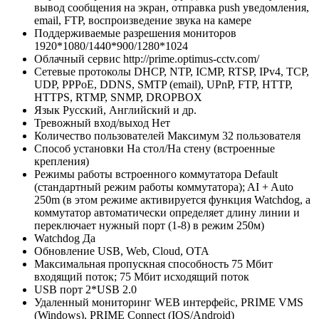
вывод сообщения на экран, отправка push уведомления,
email, FTP, воспроизведение звука на камере
Поддерживаемые разрешения мониторов
1920*1080/1440*900/1280*1024
Облачный сервис
http://prime.optimus-cctv.com/
Сетевые протоколы
DHCP, NTP, ICMP, RTSP, IPv4, TCP,
UDP, PPPoE, DDNS, SMTP (email), UPnP, FTP, HTTP,
HTTPS, RTMP, SNMP, DROPBOX
Язык
Русский, Английский и др.
Тревожный вход/выход
Нет
Количество пользователей
Максимум 32 пользователя
Способ установки
На стол/На стену (встроенные
крепления)
Режимы работы встроенного коммутатора
Default
(стандартный режим работы коммутатора); AI + Auto
250m (в этом режиме активируется функция Watchdog, а
коммутатор автоматически определяет длину линии и
переключает нужный порт (1-8) в режим 250м)
Watchdog
Да
Обновление
USB, Web, Cloud, OTA
Максимальная пропускная способность
75 Мбит
входящий поток; 75 Мбит исходящий поток
USB порт
2*USB 2.0
Удаленный мониторинг
WEB интерфейс, PRIME VMS
(Windows), PRIME Connect (IOS/Android)