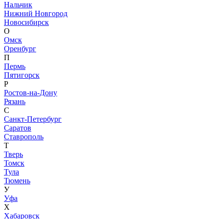
Нальчик
Нижний Новгород
Новосибирск
О
Омск
Оренбург
П
Пермь
Пятигорск
Р
Ростов-на-Дону
Рязань
С
Санкт-Петербург
Саратов
Ставрополь
Т
Тверь
Томск
Тула
Тюмень
У
Уфа
Х
Хабаровск