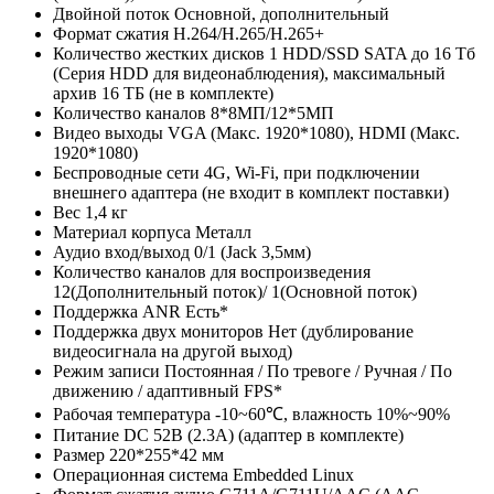
Двойной поток
Основной, дополнительный
Формат сжатия
H.264/H.265/H.265+
Количество жестких дисков
1 HDD/SSD SATA до 16 Тб
(Серия HDD для видеонаблюдения), максимальный
архив 16 ТБ (не в комплекте)
Количество каналов
8*8МП/12*5МП
Видео выходы
VGA (Макс. 1920*1080), HDMI (Макс.
1920*1080)
Беспроводные сети
4G, Wi-Fi, при подключении
внешнего адаптера (не входит в комплект поставки)
Вес
1,4 кг
Материал корпуса
Металл
Аудио вход/выход
0/1 (Jack 3,5мм)
Количество каналов для воспроизведения
12(Дополнительный поток)/ 1(Основной поток)
Поддержка ANR
Есть*
Поддержка двух мониторов
Нет (дублирование
видеосигнала на другой выход)
Режим записи
Постоянная / По тревоге / Ручная / По
движению / адаптивный FPS*
Рабочая температура
-10~60℃, влажность 10%~90%
Питание
DC 52В (2.3A) (адаптер в комплекте)
Размер
220*255*42 мм
Операционная система
Embedded Linux