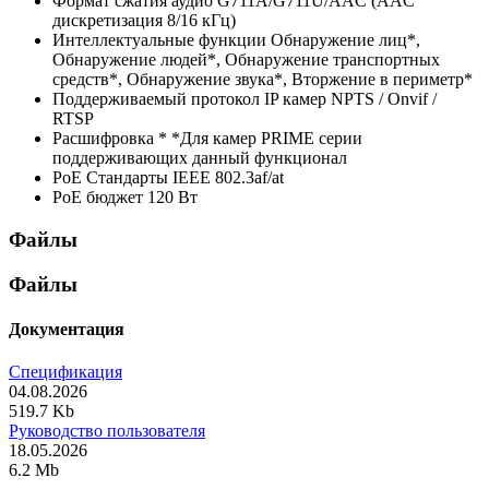
Формат сжатия аудио
G711A/G711U/AAC (AAC
дискретизация 8/16 кГц)
Интеллектуальные функции
Обнаружение лиц*,
Обнаружение людей*, Обнаружение транспортных
средств*, Обнаружение звука*, Вторжение в периметр*
Поддерживаемый протокол IP камер
NPTS / Onvif /
RTSP
Расшифровка *
*Для камер PRIME серии
поддерживающих данный функционал
PoE Стандарты
IEEE 802.3af/at
PoE бюджет
120 Вт
Файлы
Файлы
Документация
Спецификация
04.08.2026
519.7 Kb
Руководство пользователя
18.05.2026
6.2 Mb