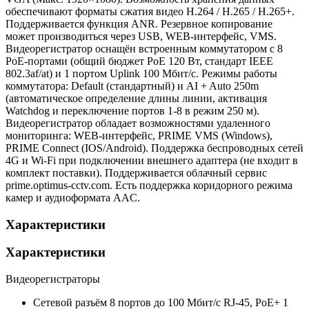
обеспечивают форматы сжатия видео H.264 / H.265 / H.265+.
Поддерживается функция ANR. Резервное копирование
может производиться через USB, WEB-интерфейс, VMS.
Видеорегистратор оснащён встроенным коммутатором с 8
PoE-портами (общий бюджет PoE 120 Вт, стандарт IEEE
802.3af/at) и 1 портом Uplink 100 Мбит/с. Режимы работы
коммутатора: Default (стандартный) и AI + Auto 250m
(автоматическое определение длины линии, активация
Watchdog и переключение портов 1-8 в режим 250 м).
Видеорегистратор обладает возможностями удаленного
мониторинга: WEB-интерфейс, PRIME VMS (Windows),
PRIME Connect (IOS/Android). Поддержка беспроводных сетей
4G и Wi-Fi при подключении внешнего адаптера (не входит в
комплект поставки). Поддерживается облачный сервис
prime.optimus-cctv.com. Есть поддержка коридорного режима
камер и аудиоформата AAC.
Характеристики
Характеристики
Видеорегистраторы
Сетевой разъём
8 портов до 100 Мбит/с RJ-45, PoE+ 1