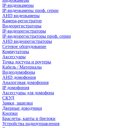
Видеокамеры
IP-видеокамеры
IP-видеокамеры проф. серии
AHD видеокамеры
Камера-регистратор
Видеорегистраторы
IP-видеорегистраторы
IP-видеорегистраторы проф. серии
AHD видеорегистраторы
Сетевое оборудование
Коммутаторы
Аксессуары
Точка доступа и роутеры
Кабель / Материалы
Видеодомофоны
AHD домофония
Аналоговая домофония
IP домофония
Аксессуары для домофона
СКУД
Замки, защелки
Дверные доводчики
Кнопки
Браслеты, карты и брелоки
Устройства радиоуправления