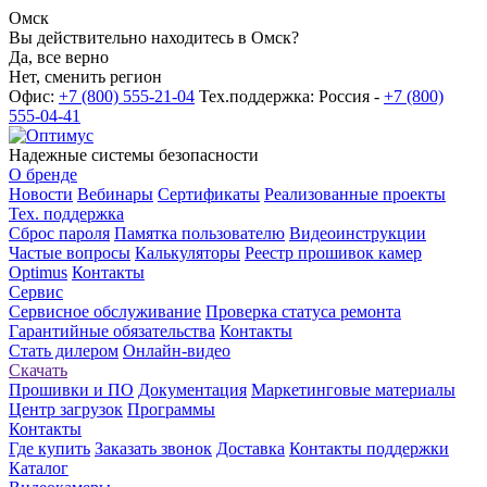
Омск
Вы действительно находитесь в Омск?
Да, все верно
Нет, сменить регион
Офис:
+7 (800) 555-21-04
Тех.поддержка: Россия -
+7 (800)
555-04-41
Надежные системы безопасности
О бренде
Новости
Вебинары
Сертификаты
Реализованные проекты
Тех. поддержка
Сброс пароля
Памятка пользователю
Видеоинструкции
Частые вопросы
Калькуляторы
Реестр прошивок камер
Optimus
Контакты
Сервис
Сервисное обслуживание
Проверка статуса ремонта
Гарантийные обязательства
Контакты
Стать дилером
Онлайн-видео
Скачать
Прошивки и ПО
Документация
Маркетинговые материалы
Центр загрузок
Программы
Контакты
Где купить
Заказать звонок
Доставка
Контакты поддержки
Каталог