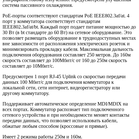
система пассивного охлаждения.
PoE-порты соответствуют стандартам PoE IEEE802.3af/at. 4
порт у коммутатора соответствует стандартам
IEEE802.3af/at/bt. Каждый порт подает питание мощностью до
30 Вт (в bt стандарте до 60 Вт) на сетевое оборудование. Это
позволяет размещать оборудование в труднодоступных местах
вне зависимости от расположения электрических розеток и
минимизировать прокладку кабеля. Максимальная дальность
подключения оборудования составляет 250 метров. До 160м
скорость составляет до 100Мбит/с от 160 до 250м скорость
составляет до 10Мбит/с.
Предусмотрен 1 порт RJ-45 Uplink со скоростью передачи
данных 100 Мбит/с для подключения коммутатора к
локальной сети, сети интернет, видеорегистратору или
другому коммутатору.
Поддерживает автоматическое определение MDI/MDIX на
всех портах. Коммутатор распознает тип подключенного
сетевого устройства и при необходимости меняет контакты
передачи данных, что позволяет использовать кабели,
обжатые любым способом (кроссовые и прямые).
Имеет 2 режима работы 250м и 160м.