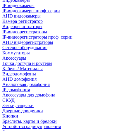
Видеокамеры
IP-видеокамеры
IP-видеокамеры проф. серии
AHD видеокамеры
Камера-регистратор
Видеорегистраторы
IP-видеорегистраторы
IP-видеорегистраторы проф. серии
AHD видеорегистраторы
Сетевое оборудование
Коммутаторы
Аксессуары
Точка доступа и роутеры
Кабель / Материалы
Видеодомофоны
AHD домофония
Аналоговая домофония
IP домофония
Аксессуары для домофона
СКУД
Замки, защелки
Дверные доводчики
Кнопки
Браслеты, карты и брелоки
Устройства радиоуправления