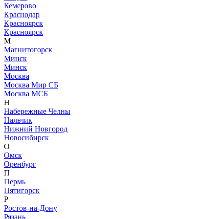
Кемерово
Краснодар
Красноярск
Красноярск
М
Магнитогорск
Минск
Минск
Москва
Москва Мир СБ
Москва МСБ
Н
Набережные Челны
Нальчик
Нижний Новгород
Новосибирск
О
Омск
Оренбург
П
Пермь
Пятигорск
Р
Ростов-на-Дону
Рязань