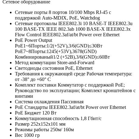
Сетевое оборудование
Сетевые порты
8 портов 10/100 Mbps RJ-45 с
поддержкой Auto-MDIX, PoE, Watchdog
Сетевые протоколы
IEEE802.3i 10 BASE-T IEEE802.3u
100 BASE-TX IEEE 802.3ab 1000 BASE-X IEEE802.3x
Flow Control IEEE802.3af/at/bt Power over Ethernet
PoE Power Output
PoE1~6Порты:1/2(+52V),3/6(GND)≤30Вт
PoE7~8Порты:1245(+53V),3678(GND)
Комбинированый1/2 (+52В),3/6(GND)≤60Вт
Метод коммутации
Store-and-Forward
Светодиоды состояния
PoE, Ethernet
Требования к окружающей среде
Рабочая температура:
от -38° до +60° C
Комплект поставки
Коммутатор с поддержкой PoE;
Руководство по эксплуатации; Комплект кронштейнов с
винтами
Система охлаждения
Пассивная
PoE Стандарты
IEEE802.3af/at/bt Power over Ethernet
PoE Бюджет
120 Вт
Коммутационная способность
1,8 Гбит/с
Размер
252х152х101 мм
Режимы работы
250м/ 160м
Вес
1000 гр