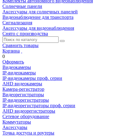
Комплекты автономного видеонаблюдения
Солнечные панели
Аксессуары для солнечных панелей
Видеонаблюдение для транспорта
Сигнализация
Аксессуары для видеонаблюдения
Снято с производства
Сравнить товары
Корзина
0
Оформить
Видеокамеры
IP-видеокамеры
IP-видеокамеры проф. серии
AHD видеокамеры
Камера-регистратор
Видеорегистраторы
IP-видеорегистраторы
IP-видеорегистраторы проф. серии
AHD видеорегистраторы
Сетевое оборудование
Коммутаторы
Аксессуары
Точка доступа и роутеры