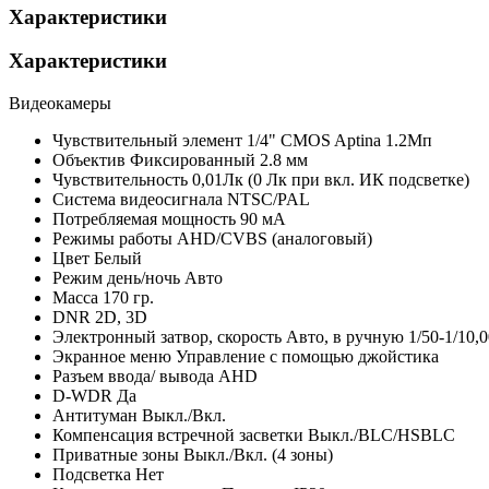
Характеристики
Характеристики
Видеокамеры
Чувствительный элемент
1/4" CMOS Aptina 1.2Мп
Объектив
Фиксированный 2.8 мм
Чувствительность
0,01Лк (0 Лк при вкл. ИК подсветке)
Система видеосигнала
NTSC/PAL
Потребляемая мощность
90 мА
Режимы работы
AHD/CVBS (аналоговый)
Цвет
Белый
Режим день/ночь
Авто
Масса
170 гр.
DNR
2D, 3D
Электронный затвор, скорость
Авто, в ручную 1/50-1/10,0
Экранное меню
Управление с помощью джойстика
Разъем ввода/ вывода
AHD
D-WDR
Да
Антитуман
Выкл./Вкл.
Компенсация встречной засветки
Выкл./BLC/HSBLC
Приватные зоны
Выкл./Вкл. (4 зоны)
Подсветка
Нет