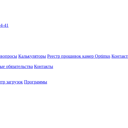
04-41
 вопросы
Калькуляторы
Реестр прошивок камер Optimus
Контак
ые обязательства
Контакты
тр загрузок
Программы