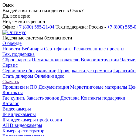
Омск
Вы действительно находитесь в Омск?
Да, все верно
Нет, сменить регион
Офис:
+7 (800) 555-21-04
Тех.поддержка: Россия -
+7 (800) 555-
Надежные системы безопасности
О бренде
Новости
Вебинары
Сертификаты
Реализованные проекты
Тех. поддержка
Сброс пароля
Памятка пользователю
Видеоинструкции
Частые
Сервис
Сервисное обслуживание
Проверка статуса ремонта
Гарантийн
Стать дилером
Онлайн-видео
Скачать
Прошивки и ПО
Документация
Маркетинговые материалы
Цен
Контакты
Где купить
Заказать звонок
Доставка
Контакты поддержки
Каталог
Видеокамеры
IP-видеокамеры
IP-видеокамеры проф. серии
AHD видеокамеры
Камера-регистратор