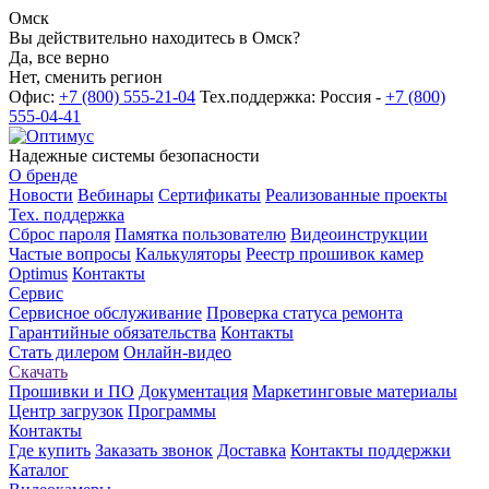
Омск
Вы действительно находитесь в Омск?
Да, все верно
Нет, сменить регион
Офис:
+7 (800) 555-21-04
Тех.поддержка: Россия -
+7 (800)
555-04-41
Надежные системы безопасности
О бренде
Новости
Вебинары
Сертификаты
Реализованные проекты
Тех. поддержка
Сброс пароля
Памятка пользователю
Видеоинструкции
Частые вопросы
Калькуляторы
Реестр прошивок камер
Optimus
Контакты
Сервис
Сервисное обслуживание
Проверка статуса ремонта
Гарантийные обязательства
Контакты
Стать дилером
Онлайн-видео
Скачать
Прошивки и ПО
Документация
Маркетинговые материалы
Центр загрузок
Программы
Контакты
Где купить
Заказать звонок
Доставка
Контакты поддержки
Каталог