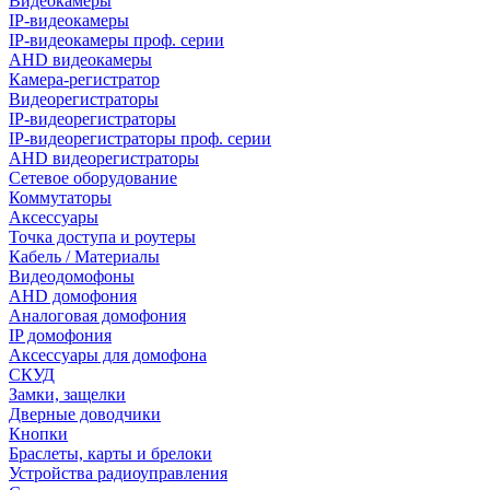
Видеокамеры
IP-видеокамеры
IP-видеокамеры проф. серии
AHD видеокамеры
Камера-регистратор
Видеорегистраторы
IP-видеорегистраторы
IP-видеорегистраторы проф. серии
AHD видеорегистраторы
Сетевое оборудование
Коммутаторы
Аксессуары
Точка доступа и роутеры
Кабель / Материалы
Видеодомофоны
AHD домофония
Аналоговая домофония
IP домофония
Аксессуары для домофона
СКУД
Замки, защелки
Дверные доводчики
Кнопки
Браслеты, карты и брелоки
Устройства радиоуправления