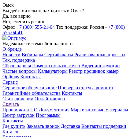
Омск
Вы действительно находитесь в Омск?
Да, все верно
Нет, сменить регион
Офис:
+7 (800) 555-21-04
Тех.поддержка: Россия -
+7 (800)
555-04-41
Надежные системы безопасности
О бренде
Новости
Вебинары
Сертификаты
Реализованные проекты
Тех. поддержка
Сброс пароля
Памятка пользователю
Видеоинструкции
Частые вопросы
Калькуляторы
Реестр прошивок камер
Optimus
Контакты
Сервис
Сервисное обслуживание
Проверка статуса ремонта
Гарантийные обязательства
Контакты
Стать дилером
Онлайн-видео
Скачать
Прошивки и ПО
Документация
Маркетинговые материалы
Центр загрузок
Программы
Контакты
Где купить
Заказать звонок
Доставка
Контакты поддержки
Каталог