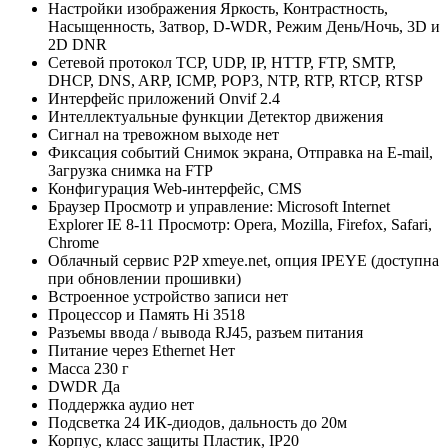
Настройки изображения
Яркость, Контрастность,
Насыщенность, Затвор, D-WDR, Режим День/Ночь, 3D и
2D DNR
Сетевой протокол
TCP, UDP, IP, HTTP, FTP, SMTP,
DHCP, DNS, ARP, ICMP, POP3, NTP, RTP, RTCP, RTSP
Интерфейс приложений
Onvif 2.4
Интеллектуальные функции
Детектор движения
Сигнал на тревожном выходе
нет
Фиксация событий
Снимок экрана, Отправка на E-mail,
Загрузка снимка на FTP
Конфигурация
Web-интерфейс, CMS
Браузер
Просмотр и управление: Microsoft Internet
Explorer IE 8-11 Просмотр: Opera, Mozilla, Firefox, Safari,
Chrome
Облачный сервис P2P
xmeye.net, опция IPEYE (доступна
при обновлении прошивки)
Встроенное устройство записи
нет
Процессор и Память
Hi 3518
Разъемы ввода / вывода
RJ45, разъем питания
Питание через Ethernet
Нет
Масса
230 г
DWDR
Да
Поддержка аудио
нет
Подсветка
24 ИК-диодов, дальность до 20м
Корпус, класс защиты
Пластик, IP20