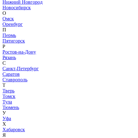
Нижний Новгород
Новосибирск
О
Омск
Оренбург
П
Пермь
Пятигорск
Р
Ростов-на-Дону
Рязань
С
Санкт-Петербург
Саратов
Ставрополь
Т
Тверь
Томск
Тула
Тюмень
У
Уфа
Х
Хабаровск
Я