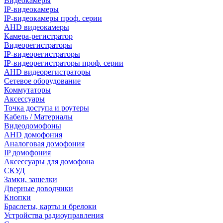
Видеокамеры
IP-видеокамеры
IP-видеокамеры проф. серии
AHD видеокамеры
Камера-регистратор
Видеорегистраторы
IP-видеорегистраторы
IP-видеорегистраторы проф. серии
AHD видеорегистраторы
Сетевое оборудование
Коммутаторы
Аксессуары
Точка доступа и роутеры
Кабель / Материалы
Видеодомофоны
AHD домофония
Аналоговая домофония
IP домофония
Аксессуары для домофона
СКУД
Замки, защелки
Дверные доводчики
Кнопки
Браслеты, карты и брелоки
Устройства радиоуправления