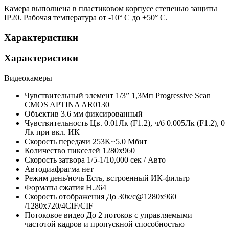
Камера выполнена в пластиковом корпусе степенью защиты
IP20. Рабочая температура от -10° С до +50° С.
Характеристики
Характеристики
Видеокамеры
Чувствительный элемент
1/3” 1,3Мп Progressive Scan
CMOS APTINA AR0130
Объектив
3.6 мм фиксированный
Чувствительность
Цв. 0.01Лк (F1.2), ч/б 0.005Лк (F1.2), 0
Лк при вкл. ИК
Скорость передачи
253K~5.0 Мбит
Количество пикселей
1280х960
Скорость затвора
1/5-1/10,000 сек / Авто
Автодиафрагма
нет
Режим день/ночь
Есть, встроенный ИК-фильтр
Форматы сжатия
H.264
Скорость отображения
До 30к/с@1280х960
/1280х720/4CIF/CIF
Потоковое видео
До 2 потоков с управляемыми
частотой кадров и пропускной способностью