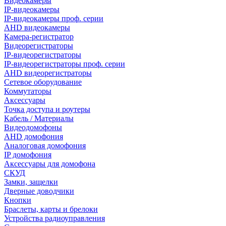
Видеокамеры
IP-видеокамеры
IP-видеокамеры проф. серии
AHD видеокамеры
Камера-регистратор
Видеорегистраторы
IP-видеорегистраторы
IP-видеорегистраторы проф. серии
AHD видеорегистраторы
Сетевое оборудование
Коммутаторы
Аксессуары
Точка доступа и роутеры
Кабель / Материалы
Видеодомофоны
AHD домофония
Аналоговая домофония
IP домофония
Аксессуары для домофона
СКУД
Замки, защелки
Дверные доводчики
Кнопки
Браслеты, карты и брелоки
Устройства радиоуправления