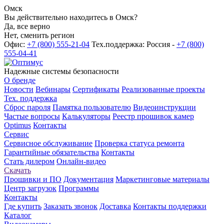
Омск
Вы действительно находитесь в Омск?
Да, все верно
Нет, сменить регион
Офис:
+7 (800) 555-21-04
Тех.поддержка: Россия -
+7 (800)
555-04-41
Надежные системы безопасности
О бренде
Новости
Вебинары
Сертификаты
Реализованные проекты
Тех. поддержка
Сброс пароля
Памятка пользователю
Видеоинструкции
Частые вопросы
Калькуляторы
Реестр прошивок камер
Optimus
Контакты
Сервис
Сервисное обслуживание
Проверка статуса ремонта
Гарантийные обязательства
Контакты
Стать дилером
Онлайн-видео
Скачать
Прошивки и ПО
Документация
Маркетинговые материалы
Центр загрузок
Программы
Контакты
Где купить
Заказать звонок
Доставка
Контакты поддержки
Каталог