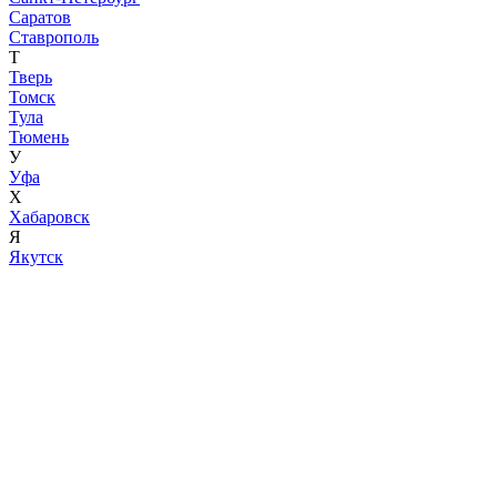
Саратов
Ставрополь
Т
Тверь
Томск
Тула
Тюмень
У
Уфа
Х
Хабаровск
Я
Якутск