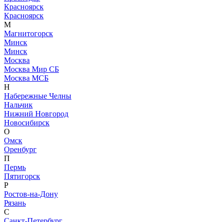
Красноярск
Красноярск
М
Магнитогорск
Минск
Минск
Москва
Москва Мир СБ
Москва МСБ
Н
Набережные Челны
Нальчик
Нижний Новгород
Новосибирск
О
Омск
Оренбург
П
Пермь
Пятигорск
Р
Ростов-на-Дону
Рязань
С
Санкт-Петербург