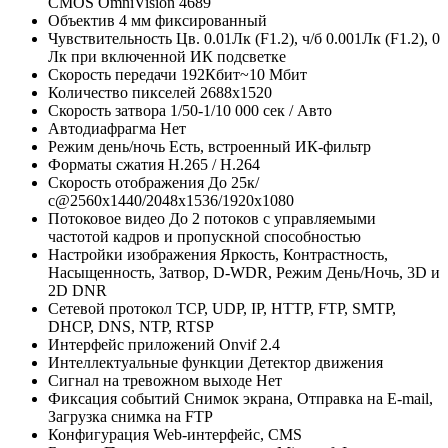
CMOS OmniVision 4689
Объектив
4 мм фиксированный
Чувствительность
Цв. 0.01Лк (F1.2), ч/б 0.001Лк (F1.2), 0
Лк при включенной ИК подсветке
Скорость передачи
192Кбит~10 Мбит
Количество пикселей
2688x1520
Скорость затвора
1/50-1/10 000 сек / Авто
Автодиафрагма
Нет
Режим день/ночь
Есть, встроенный ИК-фильтр
Форматы сжатия
H.265 / H.264
Скорость отображения
До 25к/
с@2560х1440/2048х1536/1920х1080
Потоковое видео
До 2 потоков с управляемыми
частотой кадров и пропускной способностью
Настройки изображения
Яркость, Контрастность,
Насыщенность, Затвор, D-WDR, Режим День/Ночь, 3D и
2D DNR
Сетевой протокол
TCP, UDP, IP, HTTP, FTP, SMTP,
DHCP, DNS, NTP, RTSP
Интерфейс приложений
Onvif 2.4
Интеллектуальные функции
Детектор движения
Сигнал на тревожном выходе
Нет
Фиксация событий
Снимок экрана, Отправка на E-mail,
Загрузка снимка на FTP
Конфигурация
Web-интерфейс, CMS