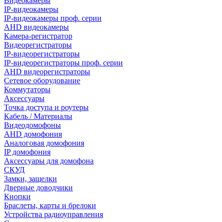
Видеокамеры
IP-видеокамеры
IP-видеокамеры проф. серии
AHD видеокамеры
Камера-регистратор
Видеорегистраторы
IP-видеорегистраторы
IP-видеорегистраторы проф. серии
AHD видеорегистраторы
Сетевое оборудование
Коммутаторы
Аксессуары
Точка доступа и роутеры
Кабель / Материалы
Видеодомофоны
AHD домофония
Аналоговая домофония
IP домофония
Аксессуары для домофона
СКУД
Замки, защелки
Дверные доводчики
Кнопки
Браслеты, карты и брелоки
Устройства радиоуправления