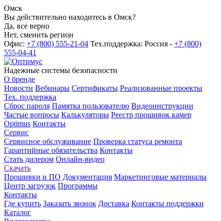
Омск
Вы действительно находитесь в Омск?
Да, все верно
Нет, сменить регион
Офис:
+7 (800) 555-21-04
Тех.поддержка: Россия -
+7 (800)
555-04-41
Надежные системы безопасности
О бренде
Новости
Вебинары
Сертификаты
Реализованные проекты
Тех. поддержка
Сброс пароля
Памятка пользователю
Видеоинструкции
Частые вопросы
Калькуляторы
Реестр прошивок камер
Optimus
Контакты
Сервис
Сервисное обслуживание
Проверка статуса ремонта
Гарантийные обязательства
Контакты
Стать дилером
Онлайн-видео
Скачать
Прошивки и ПО
Документация
Маркетинговые материалы
Центр загрузок
Программы
Контакты
Где купить
Заказать звонок
Доставка
Контакты поддержки
Каталог