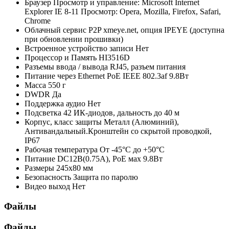
Браузер
Просмотр и управление: Microsoft Internet
Explorer IE 8-11 Просмотр: Opera, Mozilla, Firefox, Safari,
Chrome
Облачный сервис P2P
xmeye.net, опция IPEYE (доступна
при обновлении прошивки)
Встроенное устройство записи
Нет
Процессор и Память
HI3516D
Разъемы ввода / вывода
RJ45, разъем питания
Питание через Ethernet
PoE IEEE 802.3af 9.8Вт
Масса
550 г
DWDR
Да
Поддержка аудио
Нет
Подсветка
42 ИК-диодов, дальность до 40 м
Корпус, класс защиты
Металл (Алюминий),
Антивандальный.Кронштейн со скрытой проводкой,
IP67
Рабочая температура
От -45°С до +50°С
Питание
DC12В(0.75А), PoE мах 9.8Вт
Размеры
245x80 мм
Безопасность
Защита по паролю
Видео выход
Нет
Файлы
Файлы