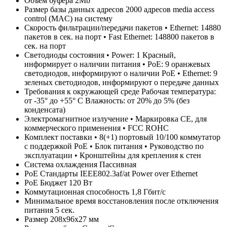
Объем буфера
2Mb
Размер базы данных адресов
2000 адресов media access
control (MAC) на систему
Скорость фильтрации/передачи пакетов
• Ethernet: 14880
пакетов в сек. на порт • Fast Ethernet: 148800 пакетов в
сек. на порт
Светодиоды состояния
• Power: 1 Красный,
информирует о наличии питания • PoE: 9 оранжевых
светодиодов, информируют о наличии PoE • Ethernet: 9
зеленых светодиодов, информируют о передаче данных
Требования к окружающей среде
Рабочая температура:
от -35° до +55° C Влажность: от 20% до 5% (без
конденсата)
Электромагнитное излучение
• Маркировка CE, для
коммерческого применения • FCC ROHC
Комплект поставки
• 8(+1) портовый 10/100 коммутатор
с поддержкой PoE • Блок питания • Руководство по
эксплуатации • Кронштейны для крепления к стен
Система охлаждения
Пассивная
PoE Стандарты
IEEE802.3af/at Power over Ethernet
PoE Бюджет
120 Вт
Коммутационная способность
1,8 Гбит/с
Минимальное время восстановления после отключения
питания
5 сек.
Размер
208x96x27 мм