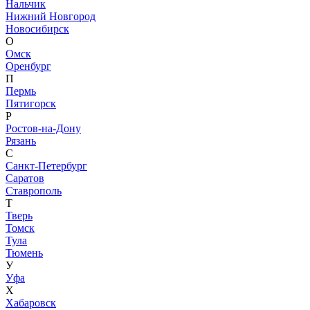
Нальчик
Нижний Новгород
Новосибирск
О
Омск
Оренбург
П
Пермь
Пятигорск
Р
Ростов-на-Дону
Рязань
С
Санкт-Петербург
Саратов
Ставрополь
Т
Тверь
Томск
Тула
Тюмень
У
Уфа
Х
Хабаровск