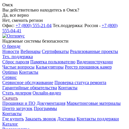
Омск
Вы действительно находитесь в Омск?
Да, все верно
Нет, сменить регион
Офис:
+7 (800) 555-21-04
Тех.поддержка: Россия -
+7 (800)
555-04-41
Надежные системы безопасности
О бренде
Новости
Вебинары
Сертификаты
Реализованные проекты
Тех. поддержка
Сброс пароля
Памятка пользователю
Видеоинструкции
Частые вопросы
Калькуляторы
Реестр прошивок камер
Optimus
Контакты
Сервис
Сервисное обслуживание
Проверка статуса ремонта
Гарантийные обязательства
Контакты
Стать дилером
Онлайн-видео
Скачать
Прошивки и ПО
Документация
Маркетинговые материалы
Центр загрузок
Программы
Контакты
Где купить
Заказать звонок
Доставка
Контакты поддержки
Каталог