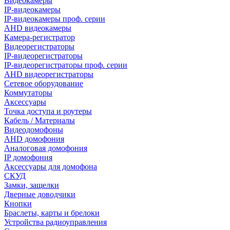
Видеокамеры
IP-видеокамеры
IP-видеокамеры проф. серии
AHD видеокамеры
Камера-регистратор
Видеорегистраторы
IP-видеорегистраторы
IP-видеорегистраторы проф. серии
AHD видеорегистраторы
Сетевое оборудование
Коммутаторы
Аксессуары
Точка доступа и роутеры
Кабель / Материалы
Видеодомофоны
AHD домофония
Аналоговая домофония
IP домофония
Аксессуары для домофона
СКУД
Замки, защелки
Дверные доводчики
Кнопки
Браслеты, карты и брелоки
Устройства радиоуправления