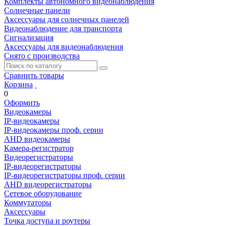
Комплекты автономного видеонаблюдения
Солнечные панели
Аксессуары для солнечных панелей
Видеонаблюдение для транспорта
Сигнализация
Аксессуары для видеонаблюдения
Снято с производства
Сравнить товары
Корзина
0
Оформить
Видеокамеры
IP-видеокамеры
IP-видеокамеры проф. серии
AHD видеокамеры
Камера-регистратор
Видеорегистраторы
IP-видеорегистраторы
IP-видеорегистраторы проф. серии
AHD видеорегистраторы
Сетевое оборудование
Коммутаторы
Аксессуары
Точка доступа и роутеры