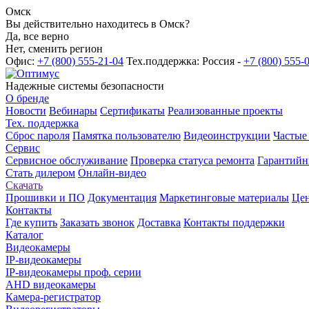
Омск
Вы действительно находитесь в Омск?
Да, все верно
Нет, сменить регион
Офис:
+7 (800) 555-21-04
Тех.поддержка: Россия -
+7 (800) 555-
Надежные системы безопасности
О бренде
Новости
Вебинары
Сертификаты
Реализованные проекты
Тех. поддержка
Сброс пароля
Памятка пользователю
Видеоинструкции
Частые
Сервис
Сервисное обслуживание
Проверка статуса ремонта
Гарантийн
Стать дилером
Онлайн-видео
Скачать
Прошивки и ПО
Документация
Маркетинговые материалы
Цен
Контакты
Где купить
Заказать звонок
Доставка
Контакты поддержки
Каталог
Видеокамеры
IP-видеокамеры
IP-видеокамеры проф. серии
AHD видеокамеры
Камера-регистратор