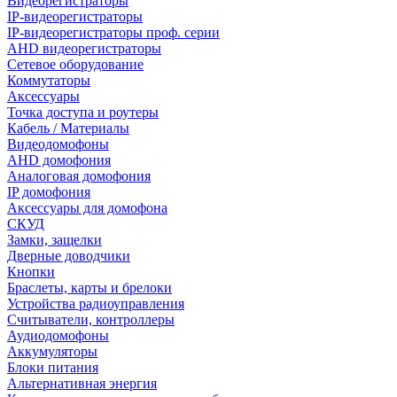
Видеорегистраторы
IP-видеорегистраторы
IP-видеорегистраторы проф. серии
AHD видеорегистраторы
Сетевое оборудование
Коммутаторы
Аксессуары
Точка доступа и роутеры
Кабель / Материалы
Видеодомофоны
AHD домофония
Аналоговая домофония
IP домофония
Аксессуары для домофона
СКУД
Замки, защелки
Дверные доводчики
Кнопки
Браслеты, карты и брелоки
Устройства радиоуправления
Считыватели, контроллеры
Аудиодомофоны
Аккумуляторы
Блоки питания
Альтернативная энергия