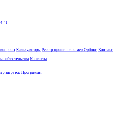
04-41
 вопросы
Калькуляторы
Реестр прошивок камер Optimus
Контак
ые обязательства
Контакты
тр загрузок
Программы