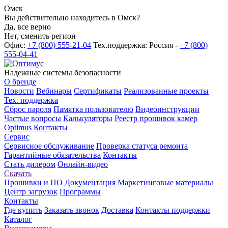
Омск
Вы действительно находитесь в Омск?
Да, все верно
Нет, сменить регион
Офис:
+7 (800) 555-21-04
Тех.поддержка: Россия -
+7 (800)
555-04-41
Надежные системы безопасности
О бренде
Новости
Вебинары
Сертификаты
Реализованные проекты
Тех. поддержка
Сброс пароля
Памятка пользователю
Видеоинструкции
Частые вопросы
Калькуляторы
Реестр прошивок камер
Optimus
Контакты
Сервис
Сервисное обслуживание
Проверка статуса ремонта
Гарантийные обязательства
Контакты
Стать дилером
Онлайн-видео
Скачать
Прошивки и ПО
Документация
Маркетинговые материалы
Центр загрузок
Программы
Контакты
Где купить
Заказать звонок
Доставка
Контакты поддержки
Каталог