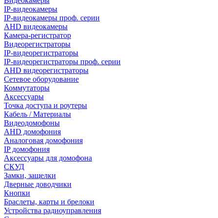
Видеокамеры
IP-видеокамеры
IP-видеокамеры проф. серии
AHD видеокамеры
Камера-регистратор
Видеорегистраторы
IP-видеорегистраторы
IP-видеорегистраторы проф. серии
AHD видеорегистраторы
Сетевое оборудование
Коммутаторы
Аксессуары
Точка доступа и роутеры
Кабель / Материалы
Видеодомофоны
AHD домофония
Аналоговая домофония
IP домофония
Аксессуары для домофона
СКУД
Замки, защелки
Дверные доводчики
Кнопки
Браслеты, карты и брелоки
Устройства радиоуправления